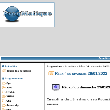
Actualité
Actualités
Progmatique
>
Actualités
>
Récap' du dimanche 29/01
Toutes les actualités
Récap' du dimanche 29/01/2023
Programmation
Cpp
Récap' du dimanche 29/01/2
Java
HTML4
XHTML
On est dimanche... Et le dimanche sur Progmatiq
CSS
semaine.
Javascript
Php