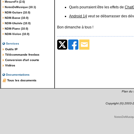
MesureFit (2.6)
Quels pourraient être les effets de
Chat
NotesDeMusique (10.1)
NDM-Guitare (10.0)
Android 14
veut se débarrasser des dév
NDM-Basse (10.0)
NDM-Ukulele (10.0)
Bon dimanche à tous !
NDM-Piano (10.0)
NDM-Violon (10.0)
Services
Outils IP
Télécommande freebox
Conversion d'url courte
Vidéos
Documentations
Tous les documents
Plan du s
Copyright (©) 2003
NotesDeMusique