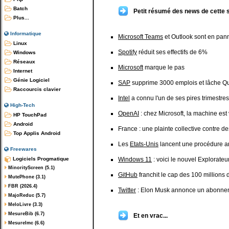
Batch
Petit résumé des news de cette 
Plus...
Informatique
Microsoft Teams
et Outlook sont en pan
Linux
Spotify
réduit ses effectifs de 6%
Windows
Réseaux
Microsoft
marque le pas
Internet
Génie Logiciel
SAP
supprime 3000 emplois et lâche Qu
Raccourcis clavier
Intel
a connu l'un de ses pires trimestres
High-Tech
OpenAI
: chez Microsoft, la machine est
HP TouchPad
Android
France : une plainte collective contre d
Top Applis Android
Les
Etats-Unis
lancent une procédure an
Freewares
Logiciels Progmatique
Windows 11
: voici le nouvel Explorateur
MinorityScreen (5.1)
GitHub
franchit le cap des 100 millions
MutePhone (3.1)
FBR (2026.4)
Twitter
: Elon Musk annonce un abonnem
MajoReduc (5.7)
MeloLivre (3.3)
MesureBib (6.7)
Et en vrac...
MesureImc (6.6)