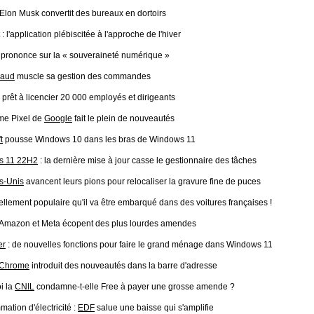
 Elon Musk convertit des bureaux en dortoirs
: l'application plébiscitée à l'approche de l'hiver
prononce sur la « souveraineté numérique »
naud
muscle sa gestion des commandes
prêt à licencier 20 000 employés et dirigeants
e Pixel de
Google
fait le plein de nouveautés
t
pousse Windows 10 dans les bras de Windows 11
s 11 22H2
: la dernière mise à jour casse le gestionnaire des tâches
ts-Unis
avancent leurs pions pour relocaliser la gravure fine de puces
tellement populaire qu'il va être embarqué dans des voitures françaises !
 Amazon et Meta écopent des plus lourdes amendes
er
: de nouvelles fonctions pour faire le grand ménage dans Windows 11
 Chrome
introduit des nouveautés dans la barre d'adresse
i la
CNIL
condamne-t-elle Free à payer une grosse amende ?
tion d'électricité :
EDF
salue une baisse qui s'amplifie