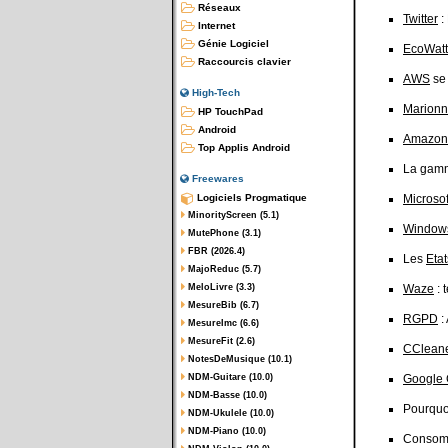
Réseaux
Twitter
:
Internet
Génie Logiciel
EcoWatt
Raccourcis clavier
AWS
se 
High-Tech
Marion
HP TouchPad
Android
Amazon
Top Applis Android
La gamm
Freewares
Logiciels Progmatique
Microsof
MinorityScreen (5.1)
Window
MutePhone (3.1)
FBR (2026.4)
Les
Eta
MajoReduc (5.7)
MeloLivre (3.3)
Waze
: 
MesureBib (6.7)
RGPD
:
MesureImc (6.6)
MesureFit (2.6)
CClean
NotesDeMusique (10.1)
NDM-Guitare (10.0)
Google
NDM-Basse (10.0)
Pourquo
NDM-Ukulele (10.0)
NDM-Piano (10.0)
Consomma