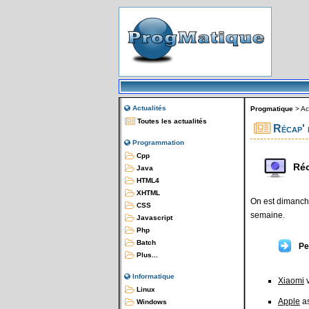
Actualités
Progmatique
>
Ac
Toutes les actualités
Récap' 
Programmation
Cpp
Réc
Java
HTML4
XHTML
On est dimanche
CSS
semaine.
Javascript
Php
Batch
Pe
Plus...
Informatique
Xiaomi
v
Linux
Apple
as
Windows