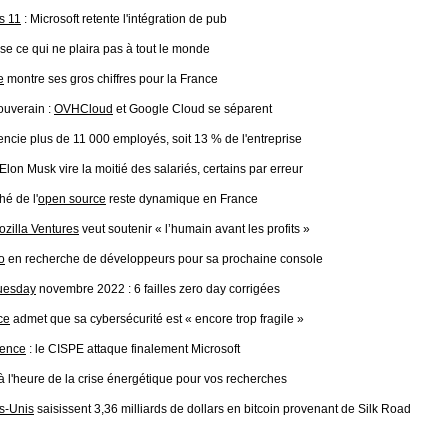
s 11
: Microsoft retente l'intégration de pub
se ce qui ne plaira pas à tout le monde
e
montre ses gros chiffres pour la France
ouverain :
OVHCloud
et Google Cloud se séparent
encie plus de 11 000 employés, soit 13 % de l'entreprise
 Elon Musk vire la moitié des salariés, certains par erreur
é de l'
open source
reste dynamique en France
ozilla Ventures
veut soutenir « l’humain avant les profits »
o
en recherche de développeurs pour sa prochaine console
uesday
novembre 2022 : 6 failles zero day corrigées
ce
admet que sa cybersécurité est « encore trop fragile »
rence
: le CISPE attaque finalement Microsoft
à l'heure de la crise énergétique pour vos recherches
ts-Unis
saisissent 3,36 milliards de dollars en bitcoin provenant de Silk Road