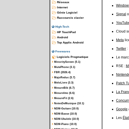
Réseaux
Window
Internet
Génie Logiciel
Signal
o
Raccourcis clavier
YouTub
High-Tech
Cloud s
HP TouchPad
Android
Meta
lic
Top Applis Android
Twitter
:
Freewares
Logiciels Progmatique
Le march
MinorityScreen (5.1)
RSE :
M
MutePhone (3.1)
FBR (2026.4)
Nintend
MajoReduc (5.7)
MeloLivre (3.3)
Patch T
MesureBib (6.7)
La Fran
MesureImc (6.6)
MesureFit (2.6)
Concur
NotesDeMusique (10.1)
NDM-Guitare (10.0)
Google
NDM-Basse (10.0)
Les
Éta
NDM-Ukulele (10.0)
NDM-Piano (10.0)