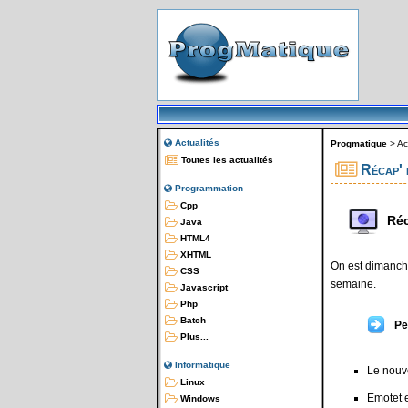
Actualités
Progmatique
>
Ac
Toutes les actualités
Récap' 
Programmation
Cpp
Réc
Java
HTML4
XHTML
On est dimanche
CSS
semaine.
Javascript
Php
Batch
Pe
Plus...
Informatique
Le nou
Linux
Emotet
e
Windows