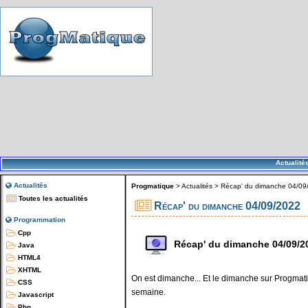
Actualité
Actualités
Progmatique
>
Actualités
>
Récap' du dimanche 04/09
Toutes les actualités
Récap' du dimanche 04/09/2022
Programmation
Cpp
Récap' du dimanche 04/09/2
Java
HTML4
XHTML
On est dimanche... Et le dimanche sur Progmatiq
CSS
semaine.
Javascript
Php