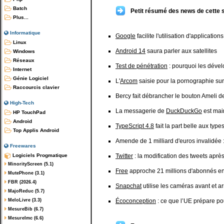
Batch
Petit résumé des news de cette 
Plus...
Informatique
Google
facilite l'utilisation d'applicatio
Linux
Android 14
saura parler aux satellites
Windows
Réseaux
Test de pénétration
: pourquoi les dével
Internet
Génie Logiciel
L'
Arcom
saisie pour la pornographie sur
Raccourcis clavier
Bercy fait débrancher le bouton Ameli 
High-Tech
La messagerie de
DuckDuckGo
est mai
HP TouchPad
Android
TypeScript 4.8
fait la part belle aux type
Top Applis Android
Amende de 1 milliard d'euros invalidée : 
Freewares
Logiciels Progmatique
Twitter
: la modification des tweets après 
MinorityScreen (5.1)
Free
approche 21 millions d'abonnés e
MutePhone (3.1)
FBR (2026.4)
Snapchat
utilise les caméras avant et 
MajoReduc (5.7)
MeloLivre (3.3)
Écoconception
: ce que l’UE prépare po
MesureBib (6.7)
MesureImc (6.6)