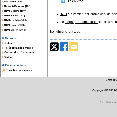
Et en vrac...
MesureFit (2.6)
NotesDeMusique (10.1)
NDM-Guitare (10.0)
.NET
: la version 7 du framework de dév
NDM-Basse (10.0)
NDM-Ukulele (10.0)
10
langages informatiques
les plus rec
NDM-Piano (10.0)
NDM-Violon (10.0)
Bon dimanche à tous !
Services
Outils IP
Télécommande freebox
Conversion d'url courte
Vidéos
Documentations
Tous les documents
Plan du s
Copyright (©) 2003
NotesDeMusique