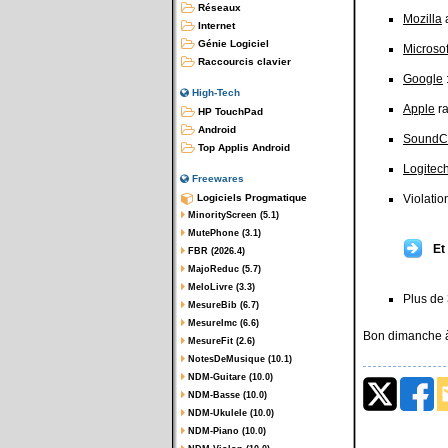
Réseaux
Mozilla
a
Internet
Génie Logiciel
Microsof
Raccourcis clavier
Google
High-Tech
Apple
ra
HP TouchPad
Android
SoundC
Top Applis Android
Logitech
Freewares
Logiciels Progmatique
Violati
MinorityScreen (5.1)
MutePhone (3.1)
Et
FBR (2026.4)
MajoReduc (5.7)
MeloLivre (3.3)
Plus de
MesureBib (6.7)
MesureImc (6.6)
Bon dimanche à
MesureFit (2.6)
NotesDeMusique (10.1)
NDM-Guitare (10.0)
NDM-Basse (10.0)
NDM-Ukulele (10.0)
NDM-Piano (10.0)