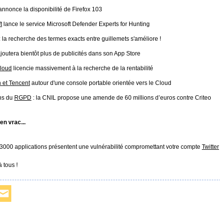
nnonce la disponibilité de Firefox 103
t
lance le service Microsoft Defender Experts for Hunting
: la recherche des termes exacts entre guillemets s'améliore !
joutera bientôt plus de publicités dans son App Store
loud
licencie massivement à la recherche de la rentabilité
 et Tencent
autour d'une console portable orientée vers le Cloud
ons du
RGPD
: la CNIL propose une amende de 60 millions d’euros contre Criteo
 en vrac...
 3000 applications présentent une vulnérabilité compromettant votre compte
Twitter
 tous !