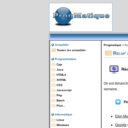
Actualités
Progmatique
>
Ac
Toutes les actualités
Récap' 
Programmation
Cpp
Réc
Java
HTML4
XHTML
On est dimanche
CSS
semaine.
Javascript
Php
Batch
Pe
Plus...
Informatique
Elon Mu
Linux
Google
Windows