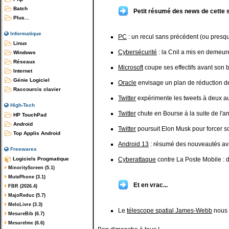
Batch
Petit résumé des news de cette 
Plus...
Informatique
PC
: un recul sans précédent (ou presqu
Linux
Cybersécurité
: la Cnil a mis en demeur
Windows
Réseaux
Microsoft
coupe ses effectifs avant son 
Internet
Génie Logiciel
Oracle
envisage un plan de réduction d
Raccourcis clavier
Twitter
expérimente les tweets à deux a
High-Tech
Twitter
chute en Bourse à la suite de l'a
HP TouchPad
Android
Twitter
poursuit Elon Musk pour forcer s
Top Applis Android
Android 13
: résumé des nouveautés ava
Freewares
Logiciels Progmatique
Cyberattaque
contre La Poste Mobile : 
MinorityScreen (5.1)
MutePhone (3.1)
Et en vrac...
FBR (2026.4)
MajoReduc (5.7)
MeloLivre (3.3)
Le
télescope spatial James-Webb
nous o
MesureBib (6.7)
MesureImc (6.6)