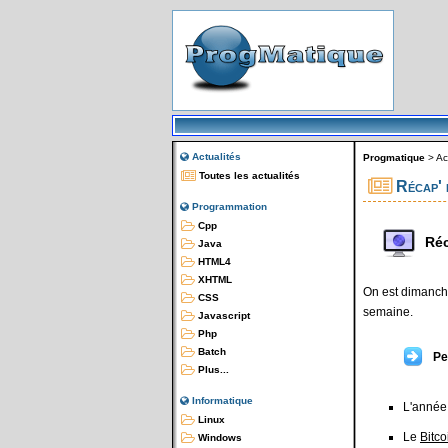
Actualités
Progmatique
>
Ac
Toutes les actualités
Récap' 
Programmation
Cpp
Réc
Java
HTML4
XHTML
On est dimanche
CSS
semaine.
Javascript
Php
Batch
Pe
Plus...
Informatique
L'année 
Linux
Le
Bitco
Windows