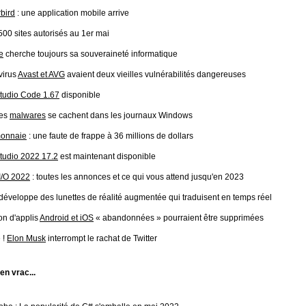
bird
: une application mobile arrive
500 sites autorisés au 1er mai
e
cherche toujours sa souveraineté informatique
virus
Avast et AVG
avaient deux vieilles vulnérabilités dangereuses
Studio Code 1.67
disponible
les
malwares
se cachent dans les journaux Windows
monnaie
: une faute de frappe à 36 millions de dollars
Studio 2022 17.2
est maintenant disponible
I/O 2022
: toutes les annonces et ce qui vous attend jusqu'en 2023
développe des lunettes de réalité augmentée qui traduisent en temps réel
ion d'applis
Android et iOS
« abandonnées » pourraient être supprimées
 !
Elon Musk
interrompt le rachat de Twitter
 en vrac...