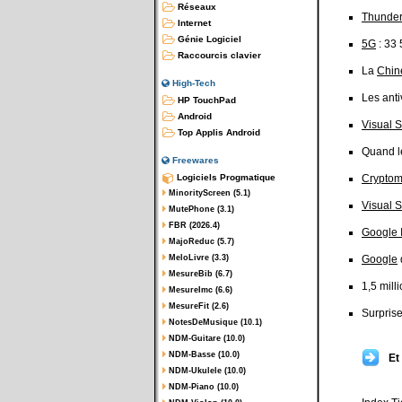
Réseaux
Thunder
Internet
Génie Logiciel
5G
: 33 
Raccourcis clavier
La
Chin
High-Tech
Les anti
HP TouchPad
Android
Visual 
Top Applis Android
Quand 
Freewares
Logiciels Progmatique
Crypto
MinorityScreen (5.1)
Visual 
MutePhone (3.1)
FBR (2026.4)
Google 
MajoReduc (5.7)
MeloLivre (3.3)
Google
MesureBib (6.7)
1,5 mill
MesureImc (6.6)
MesureFit (2.6)
Surprise
NotesDeMusique (10.1)
NDM-Guitare (10.0)
NDM-Basse (10.0)
Et
NDM-Ukulele (10.0)
NDM-Piano (10.0)