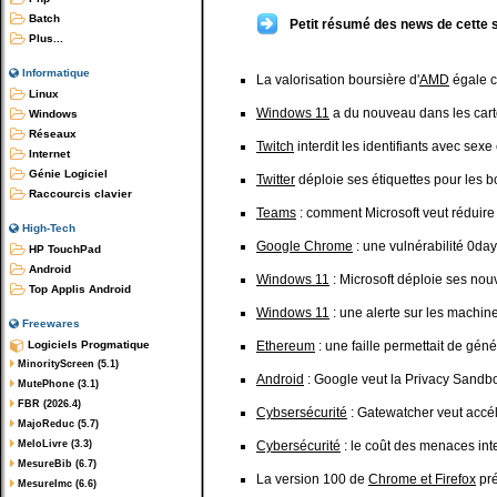
Batch
Petit résumé des news de cette 
Plus...
Informatique
La valorisation boursière d'
AMD
égale ce
Linux
Windows 11
a du nouveau dans les cart
Windows
Réseaux
Twitch
interdit les identifiants avec sexe
Internet
Génie Logiciel
Twitter
déploie ses étiquettes pour les b
Raccourcis clavier
Teams
: comment Microsoft veut réduir
High-Tech
Google Chrome
: une vulnérabilité 0da
HP TouchPad
Android
Windows 11
: Microsoft déploie ses nou
Top Applis Android
Windows 11
: une alerte sur les machin
Freewares
Logiciels Progmatique
Ethereum
: une faille permettait de gén
MinorityScreen (5.1)
Android
: Google veut la Privacy Sandbox e
MutePhone (3.1)
FBR (2026.4)
Cybsersécurité
: Gatewatcher veut accél
MajoReduc (5.7)
MeloLivre (3.3)
Cybersécurité
: le coût des menaces in
MesureBib (6.7)
La version 100 de
Chrome et Firefox
pré
MesureImc (6.6)