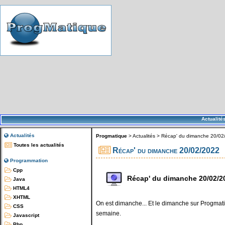
Actualité
Actualités
Progmatique
>
Actualités
>
Récap' du dimanche 20/02
Toutes les actualités
Récap' du dimanche 20/02/2022
Programmation
Cpp
Récap' du dimanche 20/02/2
Java
HTML4
XHTML
On est dimanche... Et le dimanche sur Progmatiq
CSS
semaine.
Javascript
Php