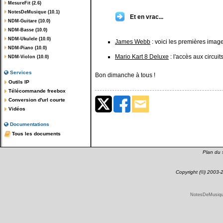
MesureFit (2.6)
NotesDeMusique (10.1)
Et en vrac...
NDM-Guitare (10.0)
NDM-Basse (10.0)
NDM-Ukulele (10.0)
James Webb
: voici les premières imag
NDM-Piano (10.0)
Mario Kart 8 Deluxe
: l'accès aux circui
NDM-Violon (10.0)
Services
Bon dimanche à tous !
Outils IP
Télécommande freebox
Conversion d'url courte
Vidéos
Documentations
Tous les documents
Plan du s
Copyright (©) 2003
NotesDeMusique