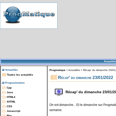
Actualité
Actualités
Progmatique
>
Actualités
>
Récap' du dimanche 23/01
Toutes les actualités
Récap' du dimanche 23/01/2022
Programmation
Cpp
Récap' du dimanche 23/01/2
Java
HTML4
XHTML
On est dimanche... Et le dimanche sur Progmatiq
CSS
semaine.
Javascript
Php