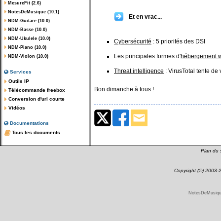
MesureFit (2.6)
NotesDeMusique (10.1)
Et en vrac...
NDM-Guitare (10.0)
NDM-Basse (10.0)
NDM-Ukulele (10.0)
Cybersécurité
: 5 priorités des DSI
NDM-Piano (10.0)
Les principales formes d'
hébergement 
NDM-Violon (10.0)
Threat intelligence
: VirusTotal tente de 
Services
Outils IP
Bon dimanche à tous !
Télécommande freebox
Conversion d'url courte
Vidéos
Documentations
Tous les documents
Plan du s
Copyright (©) 2003
NotesDeMusique