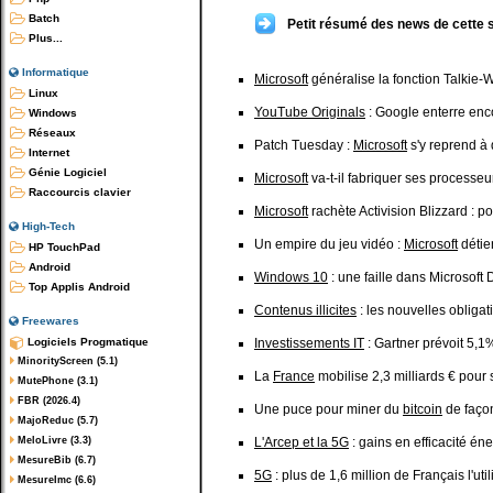
Batch
Petit résumé des news de cette 
Plus...
Informatique
Microsoft
généralise la fonction Talkie-
Linux
YouTube Originals
: Google enterre enc
Windows
Réseaux
Patch Tuesday :
Microsoft
s'y reprend à 
Internet
Génie Logiciel
Microsoft
va-t-il fabriquer ses processeu
Raccourcis clavier
Microsoft
rachète Activision Blizzard : p
High-Tech
Un empire du jeu vidéo :
Microsoft
détie
HP TouchPad
Android
Windows 10
: une faille dans Microsoft
Top Applis Android
Contenus illicites
: les nouvelles obliga
Freewares
Logiciels Progmatique
Investissements IT
: Gartner prévoit 5,
MinorityScreen (5.1)
La
France
mobilise 2,3 milliards € pour s
MutePhone (3.1)
FBR (2026.4)
Une puce pour miner du
bitcoin
de façon 
MajoReduc (5.7)
MeloLivre (3.3)
L'Arcep et la 5G
: gains en efficacité é
MesureBib (6.7)
5G
: plus de 1,6 million de Français l'util
MesureImc (6.6)