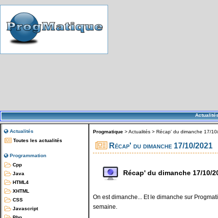
Actualité
Actualités
Progmatique
>
Actualités
>
Récap' du dimanche 17/10
Toutes les actualités
Récap' du dimanche 17/10/2021
Programmation
Cpp
Récap' du dimanche 17/10/2
Java
HTML4
XHTML
On est dimanche... Et le dimanche sur Progmatiq
CSS
semaine.
Javascript
Php