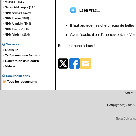
MesureFit (2.6)
NotesDeMusique (10.1)
Et en vrac...
NDM-Guitare (10.0)
NDM-Basse (10.0)
NDM-Ukulele (10.0)
Il faut protéger les
chercheurs de failles
NDM-Piano (10.0)
Avoir l'explication d'une regex dans
Vis
NDM-Violon (10.0)
Services
Bon dimanche à tous !
Outils IP
Télécommande freebox
Conversion d'url courte
Vidéos
Documentations
Tous les documents
Plan du s
Copyright (©) 2003
NotesDeMusique