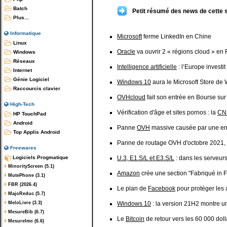
Batch
Petit résumé des news de cette 
Plus...
Informatique
Microsoft
ferme LinkedIn en Chine
Linux
Oracle
va ouvrir 2 « régions cloud » en
Windows
Réseaux
Intelligence artificielle
: l’Europe investit
Internet
Génie Logiciel
Windows 10
aura le Microsoft Store de
Raccourcis clavier
OVHcloud
fait son entrée en Bourse sur
High-Tech
Vérification d'âge et sites pornos : la
CN
HP TouchPad
Android
Panne
OVH
massive causée par une er
Top Applis Android
Panne de routage OVH d'octobre 2021, l
Freewares
Logiciels Progmatique
U.3, E1.S/L et E3.S/L
: dans les serveur
MinorityScreen (5.1)
Amazon
crée une section "Fabriqué in F
MutePhone (3.1)
FBR (2026.4)
Le plan de
Facebook
pour protéger les 
MajoReduc (5.7)
MeloLivre (3.3)
Windows 10
: la version 21H2 montre u
MesureBib (6.7)
Le
Bitcoin
de retour vers les 60 000 doll
MesureImc (6.6)