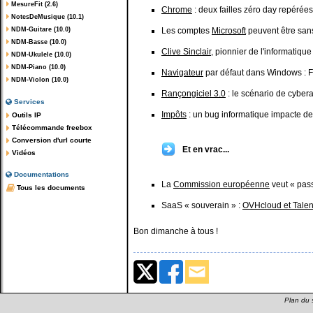
MesureFit (2.6)
Chrome
: deux failles zéro day repérées
NotesDeMusique (10.1)
NDM-Guitare (10.0)
Les comptes
Microsoft
peuvent être san
NDM-Basse (10.0)
Clive Sinclair
, pionnier de l'informatique
NDM-Ukulele (10.0)
NDM-Piano (10.0)
Navigateur
par défaut dans Windows : Fi
NDM-Violon (10.0)
Rançongiciel 3.0
: le scénario de cyber
Services
Impôts
: un bug informatique impacte de
Outils IP
Télécommande freebox
Conversion d'url courte
Et en vrac...
Vidéos
Documentations
La
Commission européenne
veut « pass
Tous les documents
SaaS « souverain » :
OVHcloud et Talen
Bon dimanche à tous !
Plan du s