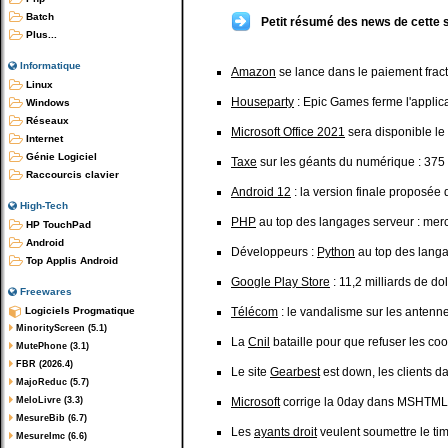
Batch
Petit résumé des news de cette 
Plus...
Informatique
Amazon
se lance dans le paiement frac
Linux
Houseparty
: Epic Games ferme l'applic
Windows
Réseaux
Microsoft Office 2021
sera disponible le
Internet
Génie Logiciel
Taxe
sur les géants du numérique : 375 
Raccourcis clavier
Android 12
: la version finale proposée 
High-Tech
PHP
au top des langages serveur : mer
HP TouchPad
Android
Développeurs :
Python
au top des lang
Top Applis Android
Google Play Store
: 11,2 milliards de do
Freewares
Logiciels Progmatique
Télécom
: le vandalisme sur les antennes 
MinorityScreen (5.1)
La
Cnil
bataille pour que refuser les coo
MutePhone (3.1)
FBR (2026.4)
Le site
Gearbest
est down, les clients dan
MajoReduc (5.7)
MeloLivre (3.3)
Microsoft
corrige la 0day dans MSHTML e
MesureBib (6.7)
Les
ayants droit
veulent soumettre le tim
MesureImc (6.6)