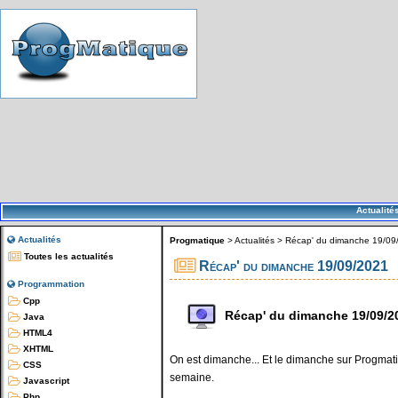
Actualité
Actualités
Progmatique
>
Actualités
>
Récap' du dimanche 19/09
Toutes les actualités
Récap' du dimanche 19/09/2021
Programmation
Cpp
Récap' du dimanche 19/09/2
Java
HTML4
XHTML
On est dimanche... Et le dimanche sur Progmatiq
CSS
semaine.
Javascript
Php