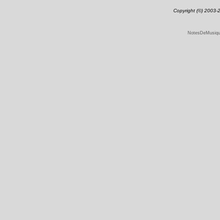
Copyright (©) 2003
NotesDeMusique