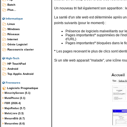
Batch
Un nouveau tri fait également son apparition : le
Plus...
La santé d'un site web est déterminée après un
Informatique
points suivants (pour le moment) :
Linux
Windows
Présence de logiciels malveillants sur le
Réseaux
Pages importantes
*
supprimées de l'ind
d'URL)
Internet
Pages importantes
*
bloquées dans le fic
Génie Logiciel
Raccourcis clavier
*
Les pages recevant le plus de clics sont iden
High-Tech
Si un site web apparait "malade", une icône rou
HP TouchPad
Android
Top Applis Android
Freewares
Logiciels Progmatique
MinorityScreen (5.1)
MutePhone (3.1)
FBR (2026.4)
MajoReduc (5.7)
MeloLivre (3.3)
MesureBib (6.7)
MesureImc (6.6)