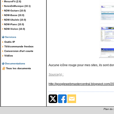
MesureFit (2.6)
NotesDeMusique (10.1)
NDM-Guitare (10.0)
NDM-Basse (10.0)
NDM-Ukulele (10.0)
NDM-Piano (10.0)
NDM-Violon (10.0)
Services
Outils IP
Télécommande freebox
Conversion d'url courte
Vidéos
Documentations
Aucune icône rouge pour mes sites, ils sont do
Tous les documents
Source(s) :
http://googlewebmastercentral.blogspot.com/201
Plan du s