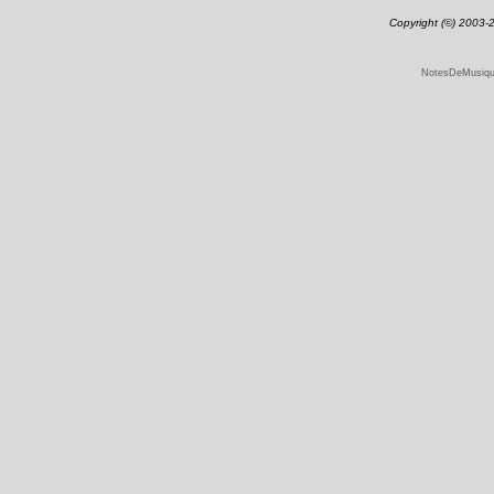
Copyright (©) 2003
NotesDeMusique