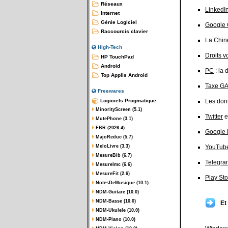
Réseaux
LinkedI
Internet
Génie Logiciel
Google
Raccourcis clavier
La
Chin
High-Tech
Droits v
HP TouchPad
Android
PC
: la
Top Applis Android
Taxe G
Freewares
Logiciels Progmatique
Les donn
MinorityScreen (5.1)
Twitter
e
MutePhone (3.1)
FBR (2026.4)
Google
MajoReduc (5.7)
MeloLivre (3.3)
YouTub
MesureBib (6.7)
Telegra
MesureImc (6.6)
MesureFit (2.6)
Play Sto
NotesDeMusique (10.1)
NDM-Guitare (10.0)
NDM-Basse (10.0)
Et
NDM-Ukulele (10.0)
NDM-Piano (10.0)