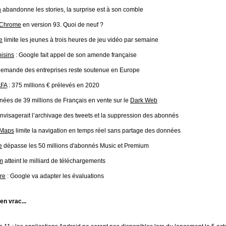
n
abandonne les stories, la surprise est à son comble
 Chrome
en version 93. Quoi de neuf ?
e
limite les jeunes à trois heures de jeu vidéo par semaine
oisins
: Google fait appel de son amende française
 demande des entreprises reste soutenue en Europe
AFA
: 375 millions € prélevés en 2020
ées de 39 millions de Français en vente sur le
Dark Web
nvisagerait l’archivage des tweets et la suppression des abonnés
 Maps
limite la navigation en temps réel sans partage des données
e
dépasse les 50 millions d'abonnés Music et Premium
m
atteint le milliard de téléchargements
re
: Google va adapter les évaluations
 en vrac...