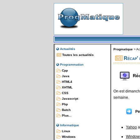
Actualités
Progmatique
>
Ac
Toutes les actualités
Récap' 
Programmation
Cpp
Réc
Java
HTML4
XHTML
On est dimanche
CSS
semaine.
Javascript
Php
Batch
Pe
Plus...
Informatique
Yahoo
a
Linux
Window
Windows