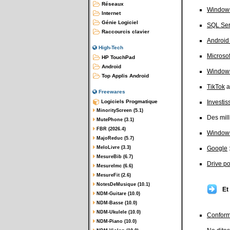
Réseaux
Window
Internet
Génie Logiciel
SQL Ser
Raccourcis clavier
Android
High-Tech
Microso
HP TouchPad
Android
Window
Top Applis Android
TikTok
a
Freewares
Logiciels Progmatique
Investis
MinorityScreen (5.1)
Des mill
MutePhone (3.1)
FBR (2026.4)
Window
MajoReduc (5.7)
MeloLivre (3.3)
Google
MesureBib (6.7)
Drive po
MesureImc (6.6)
MesureFit (2.6)
NotesDeMusique (10.1)
Et
NDM-Guitare (10.0)
NDM-Basse (10.0)
NDM-Ukulele (10.0)
Confor
NDM-Piano (10.0)