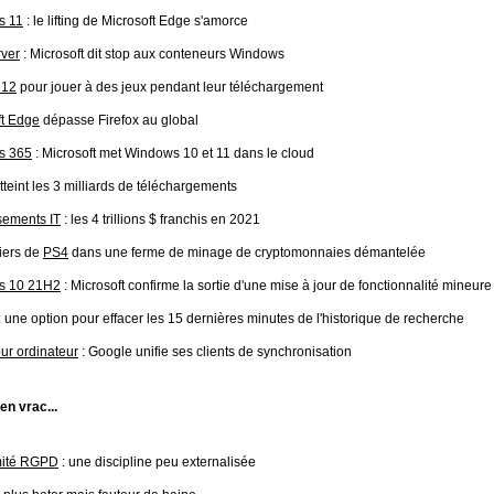
s 11
: le lifting de Microsoft Edge s'amorce
ver
: Microsoft dit stop aux conteneurs Windows
 12
pour jouer à des jeux pendant leur téléchargement
ft Edge
dépasse Firefox au global
s 365
: Microsoft met Windows 10 et 11 dans le cloud
tteint les 3 milliards de téléchargements
sements IT
: les 4 trillions $ franchis en 2021
iers de
PS4
dans une ferme de minage de cryptomonnaies démantelée
s 10 21H2
: Microsoft confirme la sortie d'une mise à jour de fonctionnalité mineure
: une option pour effacer les 15 dernières minutes de l'historique de recherche
ur ordinateur
: Google unifie ses clients de synchronisation
 en vrac...
mité RGPD
: une discipline peu externalisée