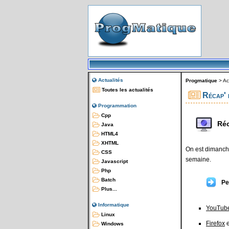
Actualités
Progmatique
>
Ac
Toutes les actualités
Récap' 
Programmation
Cpp
Réc
Java
HTML4
XHTML
On est dimanche
CSS
semaine.
Javascript
Php
Batch
Pe
Plus...
Informatique
YouTube
Linux
Firefox
e
Windows