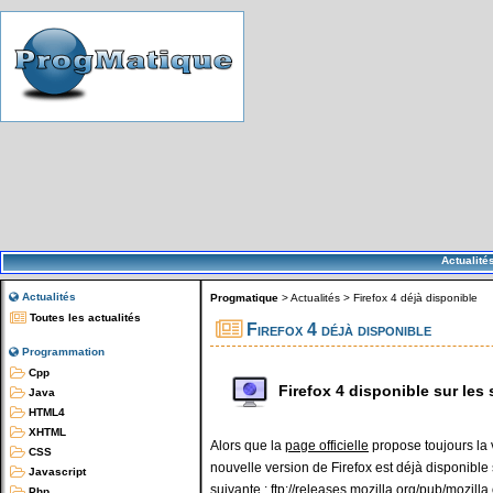
Actualité
Actualités
Progmatique
>
Actualités
>
Firefox 4 déjà disponible
Toutes les actualités
Firefox 4 déjà disponible
Programmation
Cpp
Firefox 4 disponible sur les
Java
HTML4
XHTML
Alors que la
page officielle
propose toujours la 
CSS
nouvelle version de Firefox est déjà disponible 
Javascript
suivante :
ftp://releases.mozilla.org/pub/mozilla.
Php