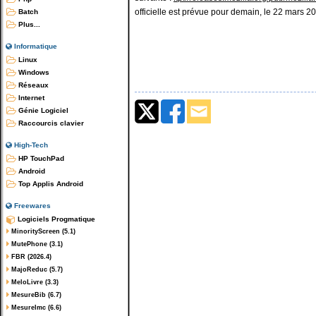
officielle est prévue pour demain, le 22 mars 20
Batch
Plus...
Informatique
Linux
Windows
Réseaux
Internet
Génie Logiciel
Raccourcis clavier
High-Tech
HP TouchPad
Android
Top Applis Android
Freewares
Logiciels Progmatique
MinorityScreen (5.1)
MutePhone (3.1)
FBR (2026.4)
MajoReduc (5.7)
MeloLivre (3.3)
MesureBib (6.7)
MesureImc (6.6)