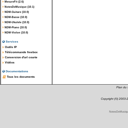
MesureFit (2.6)
NotesDeMusique (10.1)
NDM-Guitare (10.0)
NDM-Basse (10.0)
NDM-Ukulele (10.0)
NDM-Piano (10.0)
NDM-Violon (10.0)
Services
Outils IP
Télécommande freebox
Conversion d'url courte
Vidéos
Documentations
Tous les documents
Plan du s
Copyright (©) 2003
NotesDeMusique