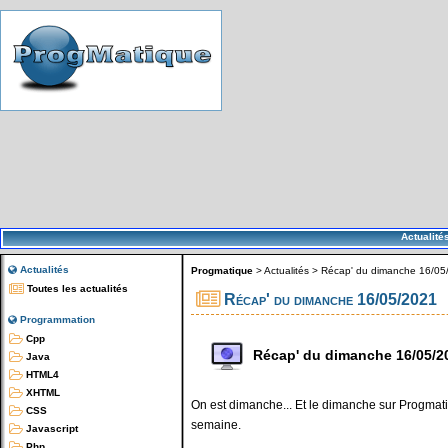
Actualité
Actualités
Progmatique
>
Actualités
>
Récap' du dimanche 16/05
Toutes les actualités
Récap' du dimanche 16/05/2021
Programmation
Cpp
Récap' du dimanche 16/05/2
Java
HTML4
XHTML
On est dimanche... Et le dimanche sur Progmatiq
CSS
semaine.
Javascript
Php