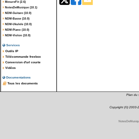
MesureFit (2.6)
NotesDeMusique (10.1)
NDM-Guitare (10.0)
NDM-Basse (10.0)
NDM-Ukulele (10.0)
NDM-Piano (10.0)
NDM-Violon (10.0)
Services
Outils IP
Télécommande freebox
Conversion d'url courte
Vidéos
Documentations
Tous les documents
Plan du s
Copyright (©) 2003
NotesDeMusique