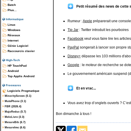
Batch
Petit résumé des news de cette 
Plus...
Informatique
Rumeur :
Apple
préparerait une console
Linux
Tip Jar
: Twitter introduit les pourboires
Windows
Réseaux
Facebook
veut vous faire lire les articl
Internet
Génie Logiciel
PayPal
songerait à lancer son propre st
Raccourcis clavier
Disney+
dépasse les 103 millions d'ab
High-Tech
Google
: le moteur de recherche se do
HP TouchPad
Android
Le gouvernement américain suspend (dé
Top Applis Android
Freewares
Et en vrac...
Logiciels Progmatique
MinorityScreen (5.1)
MutePhone (3.1)
Vous avez trop d’onglets ouverts ? C’est
FBR (2026.4)
MajoReduc (5.7)
Bon dimanche à tous !
MeloLivre (3.3)
MesureBib (6.7)
MesureImc (6.6)