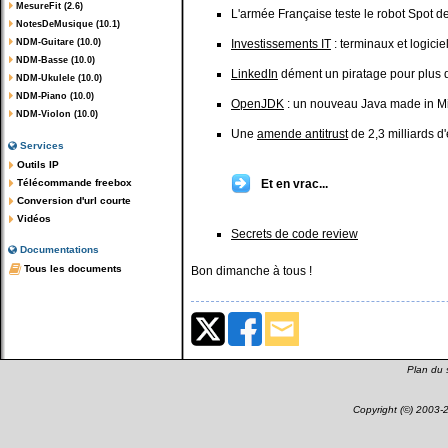
MesureFit (2.6)
L'armée Française teste le robot Spot d
NotesDeMusique (10.1)
NDM-Guitare (10.0)
Investissements IT
: terminaux et logici
NDM-Basse (10.0)
LinkedIn
dément un piratage pour plus de
NDM-Ukulele (10.0)
NDM-Piano (10.0)
OpenJDK
: un nouveau Java made in M
NDM-Violon (10.0)
Une
amende antitrust
de 2,3 milliards d
Services
Outils IP
Télécommande freebox
Et en vrac...
Conversion d'url courte
Vidéos
Secrets de code review
Documentations
Tous les documents
Bon dimanche à tous !
Plan du s
Copyright (©) 2003