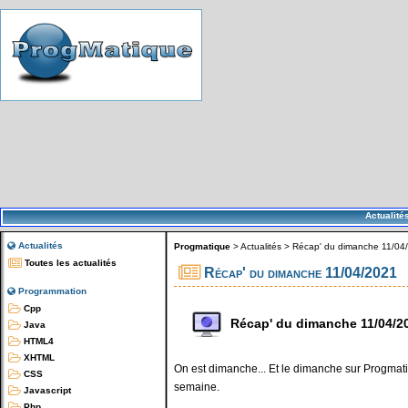
Actualité
Actualités
Progmatique
>
Actualités
>
Récap' du dimanche 11/04
Toutes les actualités
Récap' du dimanche 11/04/2021
Programmation
Cpp
Récap' du dimanche 11/04/2
Java
HTML4
XHTML
On est dimanche... Et le dimanche sur Progmatiq
CSS
semaine.
Javascript
Php