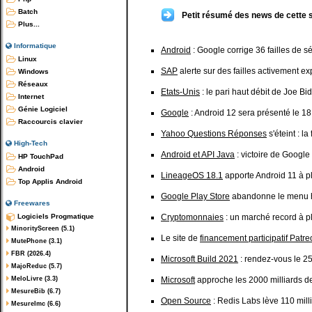
Batch
Petit résumé des news de cette 
Plus...
Informatique
Android
: Google corrige 36 failles de sé
Linux
SAP
alerte sur des failles activement ex
Windows
Réseaux
Etats-Unis
: le pari haut débit de Joe Bi
Internet
Génie Logiciel
Google
: Android 12 sera présenté le 18
Raccourcis clavier
Yahoo Questions Réponses
s'éteint : l
High-Tech
Android et API Java
: victoire de Google
HP TouchPad
Android
LineageOS 18.1
apporte Android 11 à p
Top Applis Android
Google Play Store
abandonne le menu 
Freewares
Logiciels Progmatique
Cryptomonnaies
: un marché record à pl
MinorityScreen (5.1)
Le site de
financement participatif Patr
MutePhone (3.1)
FBR (2026.4)
Microsoft Build 2021
: rendez-vous le 2
MajoReduc (5.7)
MeloLivre (3.3)
Microsoft
approche les 2000 milliards de 
MesureBib (6.7)
Open Source
: Redis Labs lève 110 mill
MesureImc (6.6)