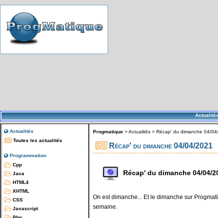
Actualité
Actualités
Progmatique
>
Actualités
>
Récap' du dimanche 04/04
Toutes les actualités
Récap' du dimanche 04/04/2021
Programmation
Cpp
Récap' du dimanche 04/04/2
Java
HTML4
XHTML
On est dimanche... Et le dimanche sur Progmatiq
CSS
semaine.
Javascript
Php