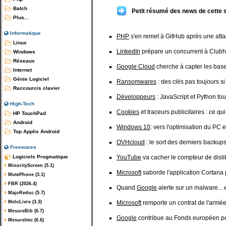
Batch
Petit résumé des news de cette 
Plus...
Informatique
PHP
s'en remet à GitHub après une att
Linux
LinkedIn
prépare un concurrent à Club
Windows
Réseaux
Google Cloud
cherche à capter les bas
Internet
Génie Logiciel
Ransomwares
: des clés pas toujours si
Raccourcis clavier
Développeurs
: JavaScript et Python to
High-Tech
Cookies
et traceurs publicitaires : ce qu
HP TouchPad
Android
Windows 10
: vers l'optimisation du PC 
Top Applis Android
OVHcloud
: le sort des derniers backups
Freewares
Logiciels Progmatique
YouTube
va cacher le compteur de disli
MinorityScreen (5.1)
Microsoft
saborde l'application Cortana 
MutePhone (3.1)
FBR (2026.4)
Quand
Google
alerte sur un malware... e
MajoReduc (5.7)
MeloLivre (3.3)
Microsoft
remporte un contrat de l'armée
MesureBib (6.7)
Google
contribue au Fonds européen pour
MesureImc (6.6)