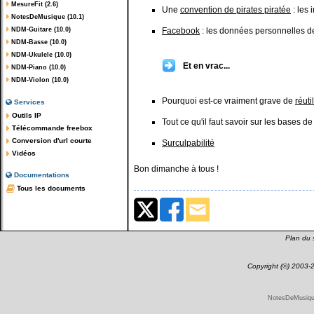
MesureFit (2.6)
Une
convention de pirates piratée
: les
NotesDeMusique (10.1)
NDM-Guitare (10.0)
Facebook
: les données personnelles de 
NDM-Basse (10.0)
NDM-Ukulele (10.0)
Et en vrac...
NDM-Piano (10.0)
NDM-Violon (10.0)
Pourquoi est-ce vraiment grave de
réuti
Services
Outils IP
Tout ce qu'il faut savoir sur les bases 
Télécommande freebox
Conversion d'url courte
Surculpabilité
Vidéos
Bon dimanche à tous !
Documentations
Tous les documents
Plan du s
Copyright (©) 2003
NotesDeMusique