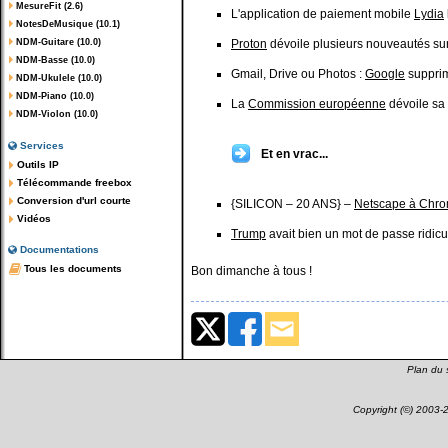
MesureFit (2.6)
L'application de paiement mobile
Lydia
NotesDeMusique (10.1)
NDM-Guitare (10.0)
Proton
dévoile plusieurs nouveautés sur
NDM-Basse (10.0)
Gmail, Drive ou Photos :
Google
supprim
NDM-Ukulele (10.0)
NDM-Piano (10.0)
La
Commission européenne
dévoile sa 
NDM-Violon (10.0)
Services
Et en vrac...
Outils IP
Télécommande freebox
Conversion d'url courte
{SILICON – 20 ANS} –
Netscape à Chr
Vidéos
Trump
avait bien un mot de passe ridicu
Documentations
Tous les documents
Bon dimanche à tous !
Plan du s
Copyright (©) 2003