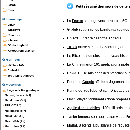
Batch
Petit résumé des news de cette 
Plus...
Informatique
La
France
se dirige vers l’ère de la 5G
Linux
GitHub
supprime les bandeaux cookies
Windows
Réseaux
Ubisoft +
intègre désormais Stadia
Internet
Génie Logiciel
TikTok
arrive sur les TV Samsung en E
Raccourcis clavier
Le
Bitcoin
a son plus haut niveau histori
High-Tech
La
Chine
interdit 105 applications mobi
HP TouchPad
Android
Covid-19
: le business des "vaccins" su
Top Applis Android
Pourquoi
Google
affiche « Jugement du 
Freewares
Logiciels Progmatique
Panne de YouTube, Gmail, Drive
… : le
MinorityScreen (5.1)
Flash Player
: comment Adobe prépare l
MutePhone (3.1)
FBR (2026.4)
Applications mobiles
: 130 milliards de
MajoReduc (5.7)
MeloLivre (3.3)
Twitter
fermera son application vidéo P
MesureBib (6.7)
MariaDB
étend la puissance de requête
MesureImc (6.6)