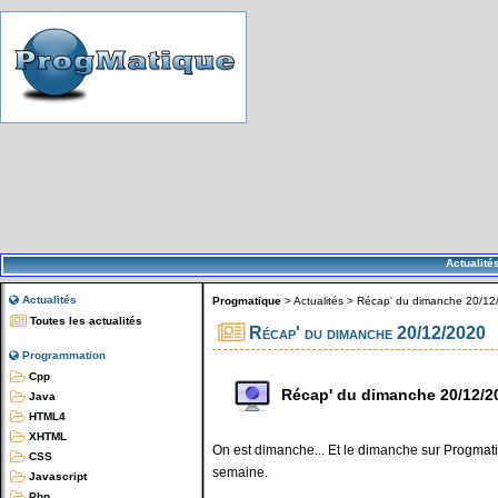
Actualité
Actualités
Progmatique
>
Actualités
>
Récap' du dimanche 20/12
Toutes les actualités
Récap' du dimanche 20/12/2020
Programmation
Cpp
Récap' du dimanche 20/12/2
Java
HTML4
XHTML
On est dimanche... Et le dimanche sur Progmatiq
CSS
semaine.
Javascript
Php