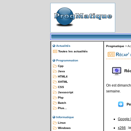
Actualités
Progmatique
>
Ac
Toutes les actualités
Récap' 
Programmation
Cpp
Réc
Java
HTML4
XHTML
On est dimanche
CSS
semaine.
Javascript
Php
Batch
Pe
Plus...
Informatique
Google 
Linux
x266
: l
Windows