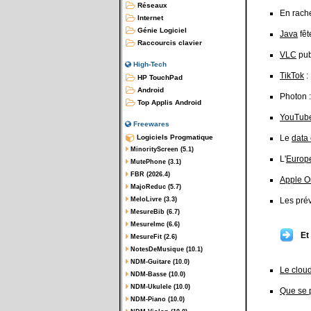
Réseaux
En rach
Internet
Génie Logiciel
Java
fêt
Raccourcis clavier
VLC
pub
High-Tech
TikTok
:
HP TouchPad
Android
Photon 
Top Applis Android
YouTub
Freewares
Logiciels Progmatique
Le
data 
MinorityScreen (5.1)
L'
Europ
MutePhone (3.1)
FBR (2026.4)
Apple 
MajoReduc (5.7)
MeloLivre (3.3)
Les prév
MesureBib (6.7)
MesureImc (6.6)
Et
MesureFit (2.6)
NotesDeMusique (10.1)
NDM-Guitare (10.0)
Le cloud
NDM-Basse (10.0)
NDM-Ukulele (10.0)
Que se 
NDM-Piano (10.0)