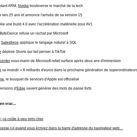
etant ARM,
Nvidia
bouleverse le marché de la tech
e ses 25 ans et annonce l'arrivée de sa version 15
lie une build 4.0 avec l'accélération matérielle pour AV1
 ByteDance refuse un rachat par Microsoft
:
Salesforce
applique le langage naturel à SQL
e
déploie Shorts qui fait penser à TikTok
center
sous-marin de Microsoft refait surface après deux ans d'immersion
e
va investir « 8 milliards d'euros dans la prochaine génération de superordinateur
One
, le bouquet de services d'Apple est officialisé
ersions d'
Edge
savent générer des mots de passe forts
 en vrac...
, ça coûte à peu près cher
passe-t-il quand vous écrivez dans la barre d'adresse du navigateur web…