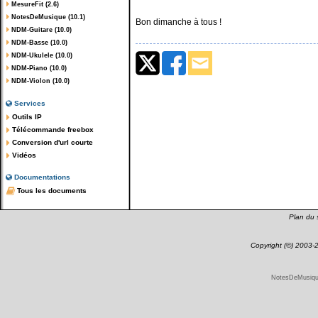
MesureFit (2.6)
NotesDeMusique (10.1)
Bon dimanche à tous !
NDM-Guitare (10.0)
NDM-Basse (10.0)
NDM-Ukulele (10.0)
NDM-Piano (10.0)
NDM-Violon (10.0)
Services
Outils IP
Télécommande freebox
Conversion d'url courte
Vidéos
Documentations
Tous les documents
Plan du s
Copyright (©) 2003
NotesDeMusique