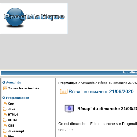
Actualité
Actualités
Progmatique
>
Actualités
>
Récap' du dimanche 21/06
Toutes les actualités
Récap' du dimanche 21/06/2020
Programmation
Cpp
Récap' du dimanche 21/06/2
Java
HTML4
XHTML
On est dimanche... Et le dimanche sur Progmatiq
CSS
semaine.
Javascript
Php