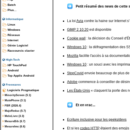
Batch
Petit résumé des news de cette 
Plus...
Informatique
La loi
Avia
contre la haine sur Internet s
Linux
GIMP 2.10.20
est disponible
Windows
Réseaux
Cookie wall
: la décision du Conseil d'Éta
Internet
Génie Logiciel
Windows 10
: la défragmentation des S
Raccourcis clavier
Mozilla
facilite l'accès à sa documentati
High-Tech
Windows 10
: un souci avec les imprim
HP TouchPad
Android
StopCovid
envoie beaucoup de plus de
Top Applis Android
Adobe
commence à conseiller de désins
Freewares
Logiciels Progmatique
Les États-Unis
« claquent la porte des n
MinorityScreen (5.1)
MutePhone (3.1)
Et en vrac...
FBR (2026.4)
MajoReduc (5.7)
MeloLivre (3.3)
Ecriture inclusive pour les geeks/devs
MesureBib (6.7)
MesureImc (6.6)
Et si les
codes HTTP
étaient des emojis