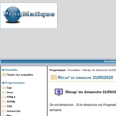
Actualité
Actualités
Progmatique
>
Actualités
>
Récap' du dimanche 31/05
Toutes les actualités
Récap' du dimanche 31/05/2020
Programmation
Cpp
Récap' du dimanche 31/05/2
Java
HTML4
XHTML
On est dimanche... Et le dimanche sur Progmatiq
CSS
semaine.
Javascript
Php