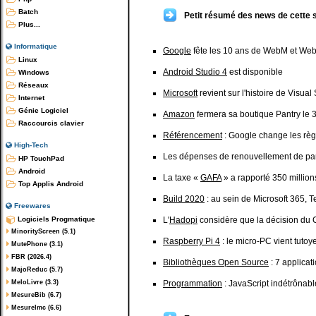
Batch
Petit résumé des news de cette 
Plus...
Informatique
Google
fête les 10 ans de WebM et W
Linux
Android Studio 4
est disponible
Windows
Réseaux
Microsoft
revient sur l'histoire de Visua
Internet
Génie Logiciel
Amazon
fermera sa boutique Pantry le 3
Raccourcis clavier
Référencement
: Google change les règ
High-Tech
Les dépenses de renouvellement de pa
HP TouchPad
Android
La taxe «
GAFA
» a rapporté 350 millio
Top Applis Android
Build 2020
: au sein de Microsoft 365, T
Freewares
Logiciels Progmatique
L'
Hadopi
considère que la décision du C
MinorityScreen (5.1)
Raspberry Pi 4
: le micro-PC vient tutoy
MutePhone (3.1)
FBR (2026.4)
Bibliothèques Open Source
: 7 applicat
MajoReduc (5.7)
MeloLivre (3.3)
Programmation
: JavaScript indétrônabl
MesureBib (6.7)
MesureImc (6.6)