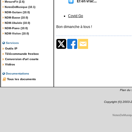
Et en vrac...
MesureFit (2.6)
NotesDeMusique (10.1)
NDM-Guitare (10.0)
Covid Go
NDM-Basse (10.0)
NDM-Ukulele (10.0)
Bon dimanche à tous !
NDM-Piano (10.0)
NDM-Violon (10.0)
Services
Outils IP
Télécommande freebox
Conversion d'url courte
Vidéos
Documentations
Tous les documents
Plan du s
Copyright (©) 2003
NotesDeMusique