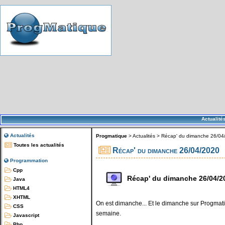
Actualité
Actualités
Progmatique
>
Actualités
>
Récap' du dimanche 26/04
Toutes les actualités
Récap' du dimanche 26/04/2020
Programmation
Cpp
Récap' du dimanche 26/04/2
Java
HTML4
XHTML
On est dimanche... Et le dimanche sur Progmatiq
CSS
semaine.
Javascript
Php