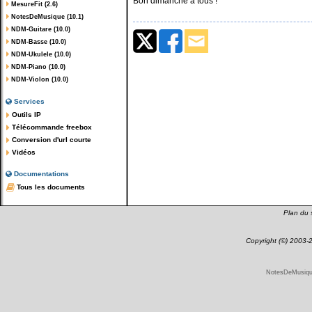
Bon dimanche à tous !
MesureFit (2.6)
NotesDeMusique (10.1)
NDM-Guitare (10.0)
NDM-Basse (10.0)
NDM-Ukulele (10.0)
NDM-Piano (10.0)
NDM-Violon (10.0)
Services
Outils IP
Télécommande freebox
Conversion d'url courte
Vidéos
Documentations
Tous les documents
Plan du s
Copyright (©) 2003
NotesDeMusique