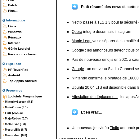
Batch
Petit résumé des news de cette 
Plus...
Informatique
Netflix
passe à TLS 1.3 pour la sécurité
Linux
Opera
intègre désormais Instagram
Windows
Réseaux
Magic Leap
va se séparer de la moitié de
Internet
Génie Logiciel
Google
: les annonceurs devront tous pr
Raccourcis clavier
Pas de nouveaux emojis en 2021 à ca
High-Tech
Google
: un nouveau Stadia Connect sera
HP TouchPad
Android
Nintendo
confirme le piratage de 1600
Top Applis Android
Ubuntu 20.04 LTS
est disponible dans 
Freewares
Logiciels Progmatique
Attestation de déplacement
: les apps A
MinorityScreen (5.1)
MutePhone (3.1)
Et en vrac...
FBR (2026.4)
MajoReduc (5.7)
MeloLivre (3.3)
Un nouveau jeu vidéo
Tintin
annoncé po
MesureBib (6.7)
MesureImc (6.6)