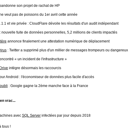
andonne son projet de rachat de HP
ne veut pas de poissons du 1er avril cette année
.1.1 et vie privée : CloudFlare dévoile les résultats d'un audit indépendant
: nouvelle fuite de données personnelles, 5,2 millions de clients impactés
tère
annonce finalement une attestation numérique de déplacement
irus
: Twitter a supprimé plus d'un millier de messages trompeurs ou dangereux
encontré « un incident de l'infrastructure »
Drive
intègre désormais les raccourcis
our Android : l'économiseur de données plus facile d'accès
'oubli
: Google gagne la 2ème manche face à la France
 en vrac...
achines avec
SQL Server
infectées par jour depuis 2018
 tous !