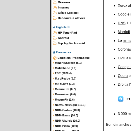
Réseaux
Xerox
ab
Internet
Génie Logiciel
Google
Raccourcis clavier
DNS
1.1
High-Tech
Marriott
HP TouchPad
Android
Le
minis
Top Applis Android
Coronav
Freewares
Logiciels Progmatique
OVH
a r
MinorityScreen (5.1)
Google 
MutePhone (3.1)
FBR (2026.4)
Opera
p
MajoReduc (5.7)
MeloLivre (3.3)
Droit à l
MesureBib (6.7)
MesureImc (6.6)
Et
MesureFit (2.6)
NotesDeMusique (10.1)
NDM-Guitare (10.0)
3 000 m
NDM-Basse (10.0)
NDM-Ukulele (10.0)
Bon dimanche à
NDM-Piano (10.0)