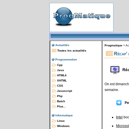
Actualités
Progmatique
>
Ac
Toutes les actualités
Récap' 
Programmation
Cpp
Réc
Java
HTML4
XHTML
On est dimanche
CSS
semaine.
Javascript
Php
Batch
Pe
Plus...
Informatique
Intel
boo
Linux
Microsof
Windows