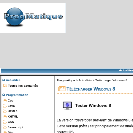
Actualité
Actualités
Progmatique
>
Actualités
>
Télécharger Windows 8
Toutes les actualités
Télécharger Windows 8
Programmation
Cpp
Tester Windows 8
Java
HTML4
XHTML
La version "
developer preview
" de
Windows 8
e
CSS
Cette version (
bêta
) est principalement destin
Javascript
nouvel
OS
.
Php