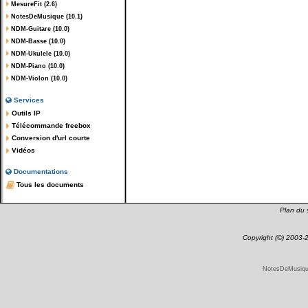
MesureFit (2.6)
NotesDeMusique (10.1)
NDM-Guitare (10.0)
NDM-Basse (10.0)
NDM-Ukulele (10.0)
NDM-Piano (10.0)
NDM-Violon (10.0)
Services
Outils IP
Télécommande freebox
Conversion d'url courte
Vidéos
Documentations
Tous les documents
Plan du s
Copyright (©) 2003
NotesDeMusique