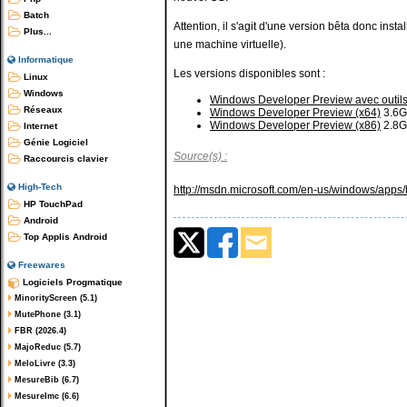
Batch
Attention, il s'agit d'une version bêta donc inst
Plus...
une machine virtuelle).
Informatique
Les versions disponibles sont :
Linux
Windows
Windows Developer Preview avec outil
Réseaux
Windows Developer Preview (x64)
3.6
Windows Developer Preview (x86)
2.8
Internet
Génie Logiciel
Source(s) :
Raccourcis clavier
High-Tech
http://msdn.microsoft.com/en-us/windows/apps
HP TouchPad
Android
Top Applis Android
Freewares
Logiciels Progmatique
MinorityScreen (5.1)
MutePhone (3.1)
FBR (2026.4)
MajoReduc (5.7)
MeloLivre (3.3)
MesureBib (6.7)
MesureImc (6.6)