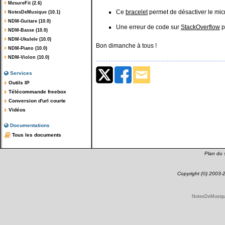
MesureFit (2.6)
Ce
bracelet
permet de désactiver le mic
NotesDeMusique (10.1)
NDM-Guitare (10.0)
Une erreur de code sur
StackOverflow
p
NDM-Basse (10.0)
NDM-Ukulele (10.0)
Bon dimanche à tous !
NDM-Piano (10.0)
NDM-Violon (10.0)
Services
Outils IP
Télécommande freebox
Conversion d'url courte
Vidéos
Documentations
Tous les documents
Plan du s
Copyright (©) 2003
NotesDeMusique