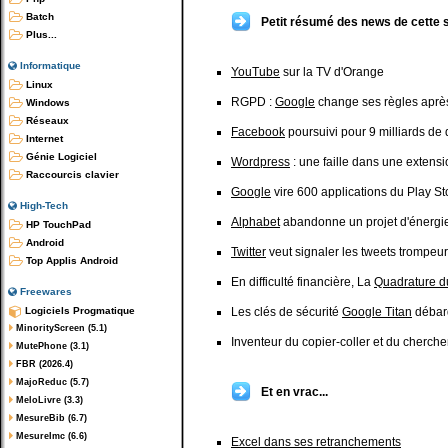
Batch
Petit résumé des news de cette 
Plus...
Informatique
YouTube
sur la TV d'Orange
Linux
RGPD :
Google
change ses règles après
Windows
Réseaux
Facebook
poursuivi pour 9 milliards de d
Internet
Génie Logiciel
Wordpress
: une faille dans une extens
Raccourcis clavier
Google
vire 600 applications du Play St
High-Tech
Alphabet
abandonne un projet d'énergi
HP TouchPad
Android
Twitter
veut signaler les tweets trompeu
Top Applis Android
En difficulté financière, La
Quadrature d
Freewares
Logiciels Progmatique
Les clés de sécurité
Google Titan
débarq
MinorityScreen (5.1)
Inventeur du copier-coller et du cherch
MutePhone (3.1)
FBR (2026.4)
MajoReduc (5.7)
Et en vrac...
MeloLivre (3.3)
MesureBib (6.7)
MesureImc (6.6)
Excel dans ses retranchements