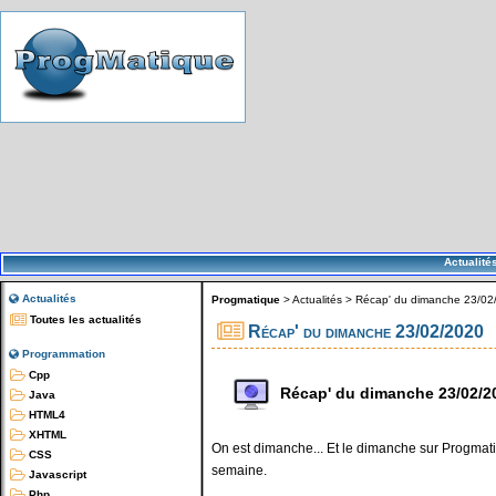
Actualité
Actualités
Progmatique
>
Actualités
>
Récap' du dimanche 23/02
Toutes les actualités
Récap' du dimanche 23/02/2020
Programmation
Cpp
Récap' du dimanche 23/02/2
Java
HTML4
XHTML
On est dimanche... Et le dimanche sur Progmatiq
CSS
semaine.
Javascript
Php