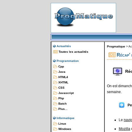
Actualités
Progmatique
>
Ac
Toutes les actualités
Récap' 
Programmation
Cpp
Réc
Java
HTML4
XHTML
On est dimanche
CSS
semaine.
Javascript
Php
Batch
Pe
Plus...
Informatique
Le
navig
Linux
Mozilla
c
Windows