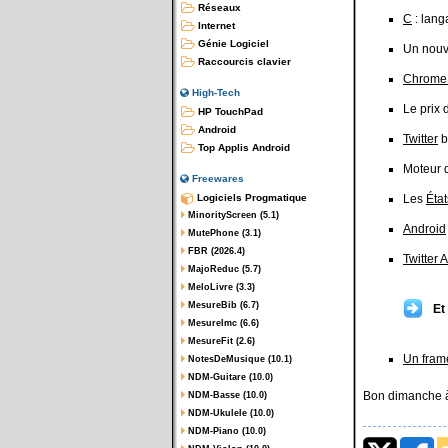
Réseaux
C
: lang
Internet
Génie Logiciel
Un nouv
Raccourcis clavier
Chrome
High-Tech
Le prix
HP TouchPad
Android
Twitter
b
Top Applis Android
Moteur 
Freewares
Logiciels Progmatique
Les
Éta
MinorityScreen (5.1)
Android
MutePhone (3.1)
FBR (2026.4)
Twitter 
MajoReduc (5.7)
MeloLivre (3.3)
MesureBib (6.7)
Et
MesureImc (6.6)
MesureFit (2.6)
Un fram
NotesDeMusique (10.1)
NDM-Guitare (10.0)
Bon dimanche à
NDM-Basse (10.0)
NDM-Ukulele (10.0)
NDM-Piano (10.0)