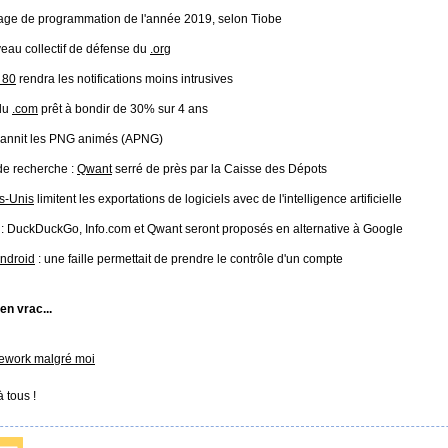
age de programmation de l'année 2019, selon Tiobe
eau collectif de défense du
.org
 80
rendra les notifications moins intrusives
 du
.com
prêt à bondir de 30% sur 4 ans
annit les PNG animés (APNG)
de recherche :
Qwant
serré de près par la Caisse des Dépots
ts-Unis
limitent les exportations de logiciels avec de l'intelligence artificielle
: DuckDuckGo, Info.com et Qwant seront proposés en alternative à Google
Android
: une faille permettait de prendre le contrôle d'un compte
 en vrac...
ework malgré moi
 tous !