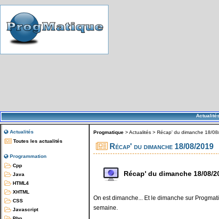
Actualité
Actualités
Progmatique
>
Actualités
>
Récap' du dimanche 18/08
Toutes les actualités
Récap' du dimanche 18/08/2019
Programmation
Cpp
Récap' du dimanche 18/08/2
Java
HTML4
XHTML
On est dimanche... Et le dimanche sur Progmatiq
CSS
semaine.
Javascript
Php