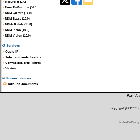
MesureFit (2.6)
NotesDeMusique (10.1)
NDM-Guitare (10.0)
NDM-Basse (10.0)
NDM-Ukulele (10.0)
NDM-Piano (10.0)
NDM-Violon (10.0)
Services
Outils IP
Télécommande freebox
Conversion d'url courte
Vidéos
Documentations
Tous les documents
Plan du s
Copyright (©) 2003
NotesDeMusique