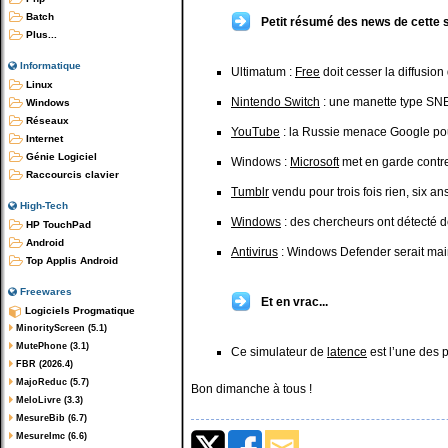
Batch
Petit résumé des news de cette 
Plus...
Informatique
Ultimatum :
Free
doit cesser la diffusio
Linux
Nintendo Switch
: une manette type SNE
Windows
Réseaux
YouTube
: la Russie menace Google pou
Internet
Génie Logiciel
Windows :
Microsoft
met en garde contre
Raccourcis clavier
Tumblr
vendu pour trois fois rien, six a
High-Tech
Windows
: des chercheurs ont détecté de
HP TouchPad
Android
Antivirus
: Windows Defender serait main
Top Applis Android
Freewares
Et en vrac...
Logiciels Progmatique
MinorityScreen (5.1)
MutePhone (3.1)
Ce simulateur de
latence
est l’une des 
FBR (2026.4)
MajoReduc (5.7)
Bon dimanche à tous !
MeloLivre (3.3)
MesureBib (6.7)
MesureImc (6.6)