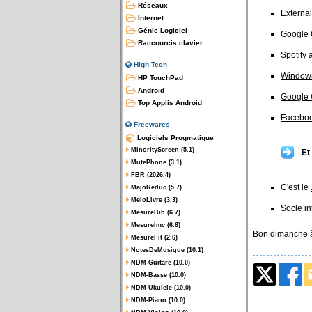
Réseaux
External
Internet
Génie Logiciel
Google
Raccourcis clavier
Spotify
a
High-Tech
Window
HP TouchPad
Android
Google
Top Applis Android
Facebo
Freewares
Logiciels Progmatique
MinorityScreen (5.1)
Et
MutePhone (3.1)
FBR (2026.4)
C'est le
MajoReduc (5.7)
MeloLivre (3.3)
Socle in
MesureBib (6.7)
MesureImc (6.6)
Bon dimanche à
MesureFit (2.6)
NotesDeMusique (10.1)
NDM-Guitare (10.0)
NDM-Basse (10.0)
NDM-Ukulele (10.0)
NDM-Piano (10.0)