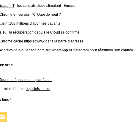
isation IT
: les contrats cloud stimulent l’Europe
 Chrome
en version 76. Quoi de neuf ?
tteint 108 millions d'abonnés payants
s 10
: la récupération depuis le Cloud se confirme
 Chrome
cache https et www dans la barre d'adresse
ok
prévoit d’ajouter son nom sur WhatsApp et Instagram pour réaffirmer son contrôl
 en vrac...
Jour du dépassement planétaire
terministériel de
logiciels libres
 tous !