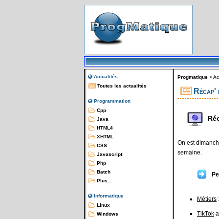
Actualités
Progmatique
>
Ac
Toutes les actualités
Récap' 
Programmation
Cpp
Réc
Java
HTML4
XHTML
On est dimanche
CSS
semaine.
Javascript
Php
Batch
Pe
Plus...
Informatique
Métiers
Linux
TikTok
a
Windows