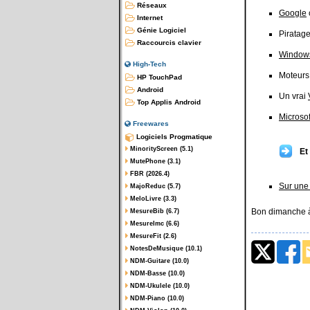
Réseaux
Google
Internet
Génie Logiciel
Piratage
Raccourcis clavier
Window
High-Tech
Moteurs
HP TouchPad
Android
Un vrai
Top Applis Android
Microso
Freewares
Logiciels Progmatique
MinorityScreen (5.1)
Et
MutePhone (3.1)
FBR (2026.4)
Sur une 
MajoReduc (5.7)
MeloLivre (3.3)
Bon dimanche à
MesureBib (6.7)
MesureImc (6.6)
MesureFit (2.6)
NotesDeMusique (10.1)
NDM-Guitare (10.0)
NDM-Basse (10.0)
NDM-Ukulele (10.0)
NDM-Piano (10.0)