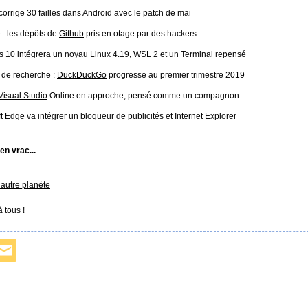
corrige 30 failles dans Android avec le patch de mai
 : les dépôts de
Github
pris en otage par des hackers
s 10
intégrera un noyau Linux 4.19, WSL 2 et un Terminal repensé
 de recherche :
DuckDuckGo
progresse au premier trimestre 2019
Visual Studio
Online en approche, pensé comme un compagnon
ft Edge
va intégrer un bloqueur de publicités et Internet Explorer
 en vrac...
autre planète
 tous !