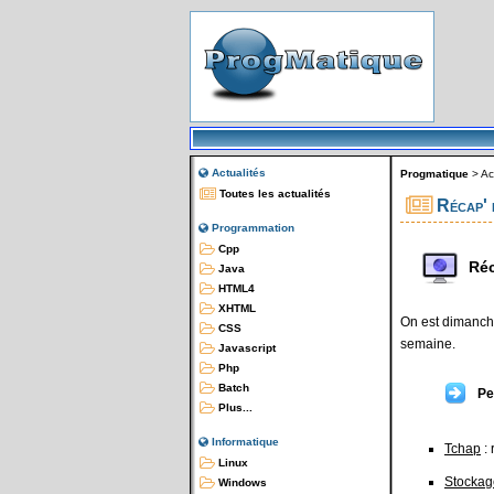
Actualités
Progmatique
>
Ac
Toutes les actualités
Récap' 
Programmation
Cpp
Réc
Java
HTML4
XHTML
On est dimanche
CSS
semaine.
Javascript
Php
Batch
Pe
Plus...
Informatique
Tchap
: 
Linux
Stockag
Windows