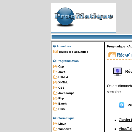
Actualités
Progmatique
>
Ac
Toutes les actualités
Récap' 
Programmation
Cpp
Réc
Java
HTML4
XHTML
On est dimanche
CSS
semaine.
Javascript
Php
Batch
Pe
Plus...
Informatique
Clavier 
Linux
VirusTot
Windows