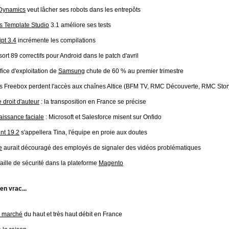
Dynamics
veut lâcher ses robots dans les entrepôts
 Template Studio
3.1 améliore ses tests
pt 3.4
incrémente les compilations
sort 89 correctifs pour Android dans le patch d'avril
ice d'exploitation de
Samsung
chute de 60 % au premier trimestre
es Freebox perdent l'accès aux chaînes Altice (BFM TV, RMC Découverte, RMC Sto
e droit d'auteur
: la transposition en France se précise
issance faciale
: Microsoft et Salesforce misent sur Onfido
nt 19.2
s'appellera Tina, l'équipe en proie aux doutes
e
aurait découragé des employés de signaler des vidéos problématiques
aille de sécurité dans la plateforme
Magento
 en vrac...
e marché
du haut et très haut débit en France