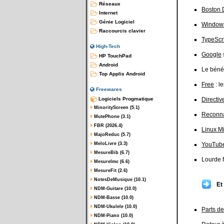
Réseaux
Boston 
Internet
Génie Logiciel
Windows
Raccourcis clavier
TypeScri
High-Tech
Google
HP TouchPad
Android
Le bénéf
Top Applis Android
Free
: l
Freewares
Logiciels Progmatique
Directiv
MinorityScreen (5.1)
Reconna
MutePhone (3.1)
FBR (2026.4)
Linux Mi
MajoReduc (5.7)
MeloLivre (3.3)
YouTub
MesureBib (6.7)
Lourde f
MesureImc (6.6)
MesureFit (2.6)
NotesDeMusique (10.1)
Et
NDM-Guitare (10.0)
NDM-Basse (10.0)
NDM-Ukulele (10.0)
Parts d
NDM-Piano (10.0)