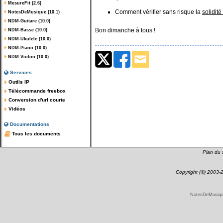
MesureFit (2.6)
Comment vérifier sans risque la
solidit
NotesDeMusique (10.1)
NDM-Guitare (10.0)
Bon dimanche à tous !
NDM-Basse (10.0)
NDM-Ukulele (10.0)
NDM-Piano (10.0)
NDM-Violon (10.0)
Services
Outils IP
Télécommande freebox
Conversion d'url courte
Vidéos
Documentations
Tous les documents
Plan du s
Copyright (©) 2003
NotesDeMusique