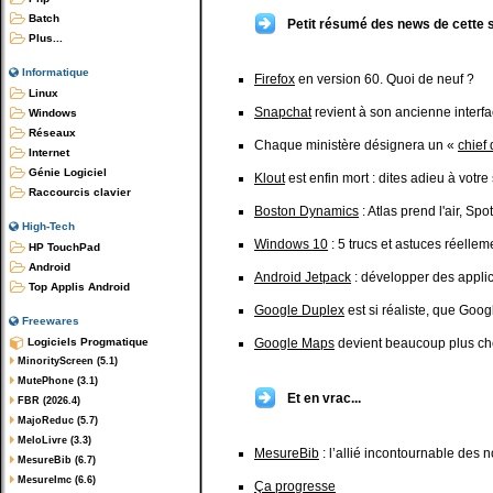
Batch
Petit résumé des news de cette 
Plus...
Informatique
Firefox
en version 60. Quoi de neuf ?
Linux
Snapchat
revient à son ancienne interfa
Windows
Réseaux
Chaque ministère désignera un «
chief 
Internet
Génie Logiciel
Klout
est enfin mort : dites adieu à votre
Raccourcis clavier
Boston Dynamics
: Atlas prend l'air, S
High-Tech
Windows 10
: 5 trucs et astuces réellem
HP TouchPad
Android
Android Jetpack
: développer des appli
Top Applis Android
Google Duplex
est si réaliste, que Goo
Freewares
Logiciels Progmatique
Google Maps
devient beaucoup plus che
MinorityScreen (5.1)
MutePhone (3.1)
Et en vrac...
FBR (2026.4)
MajoReduc (5.7)
MeloLivre (3.3)
MesureBib
: l’allié incontournable des
MesureBib (6.7)
MesureImc (6.6)
Ça progresse