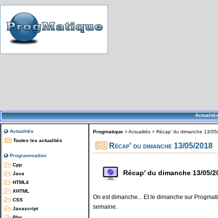
Actualité
Actualités
Progmatique
>
Actualités
>
Récap' du dimanche 13/05
Toutes les actualités
Récap' du dimanche 13/05/2018
Programmation
Cpp
Récap' du dimanche 13/05/2
Java
HTML4
XHTML
On est dimanche... Et le dimanche sur Progmatiq
CSS
semaine.
Javascript
Php