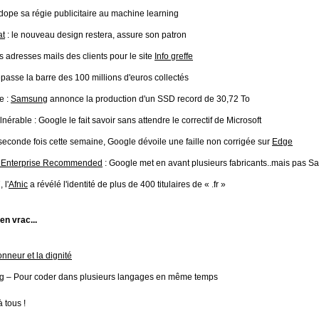
dope sa régie publicitaire au machine learning
at
: le nouveau design restera, assure son patron
s adresses mails des clients pour le site
Info greffe
passe la barre des 100 millions d'euros collectés
e :
Samsung
annonce la production d'un SSD record de 30,72 To
nérable : Google le fait savoir sans attendre le correctif de Microsoft
seconde fois cette semaine, Google dévoile une faille non corrigée sur
Edge
 Enterprise Recommended
: Google met en avant plusieurs fabricants..mais pas 
 l'
Afnic
a révélé l'identité de plus de 400 titulaires de « .fr »
 en vrac...
onneur et la dignité
g
– Pour coder dans plusieurs langages en même temps
 tous !