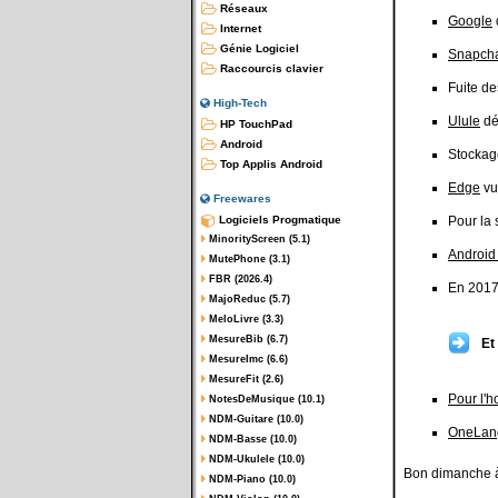
Réseaux
Google
Internet
Génie Logiciel
Snapch
Raccourcis clavier
Fuite de
High-Tech
Ulule
dé
HP TouchPad
Android
Stockag
Top Applis Android
Edge
vul
Freewares
Logiciels Progmatique
Pour la 
MinorityScreen (5.1)
Android
MutePhone (3.1)
FBR (2026.4)
En 2017,
MajoReduc (5.7)
MeloLivre (3.3)
MesureBib (6.7)
Et
MesureImc (6.6)
MesureFit (2.6)
Pour l'h
NotesDeMusique (10.1)
NDM-Guitare (10.0)
OneLan
NDM-Basse (10.0)
NDM-Ukulele (10.0)
Bon dimanche à
NDM-Piano (10.0)