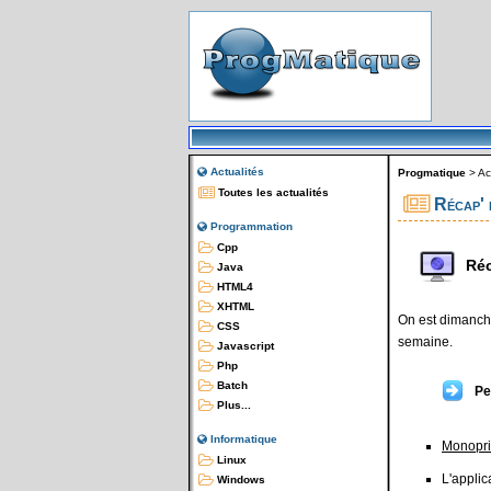
Actualités
Progmatique
>
Ac
Toutes les actualités
Récap' 
Programmation
Cpp
Réc
Java
HTML4
XHTML
On est dimanche
CSS
semaine.
Javascript
Php
Batch
Pe
Plus...
Informatique
Monopri
Linux
L'applic
Windows