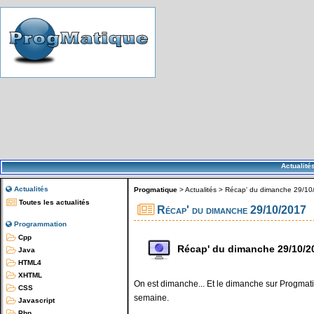
Actualité
Actualités
Progmatique
>
Actualités
>
Récap' du dimanche 29/10
Toutes les actualités
Récap' du dimanche 29/10/2017
Programmation
Cpp
Récap' du dimanche 29/10/2
Java
HTML4
XHTML
On est dimanche... Et le dimanche sur Progmatiq
CSS
semaine.
Javascript
Php