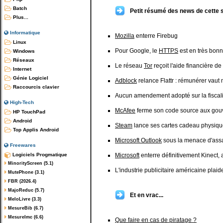
Batch
Petit résumé des news de cette 
Plus...
Informatique
Mozilla
enterre Firebug
Linux
Pour Google, le
HTTPS
est en très bonn
Windows
Réseaux
Le réseau
Tor
reçoit l'aide financière de
Internet
Génie Logiciel
Adblock
relance Flattr : rémunérer vaut
Raccourcis clavier
Aucun amendement adopté sur la fiscal
High-Tech
McAfee
ferme son code source aux gou
HP TouchPad
Android
Steam
lance ses cartes cadeau physiqu
Top Applis Android
Microsoft Outlook
sous la menace d'assau
Freewares
Logiciels Progmatique
Microsoft
enterre définitivement Kinect, 
MinorityScreen (5.1)
L'industrie publicitaire américaine plaide
MutePhone (3.1)
FBR (2026.4)
MajoReduc (5.7)
Et en vrac...
MeloLivre (3.3)
MesureBib (6.7)
MesureImc (6.6)
Que faire en cas de piratage ?