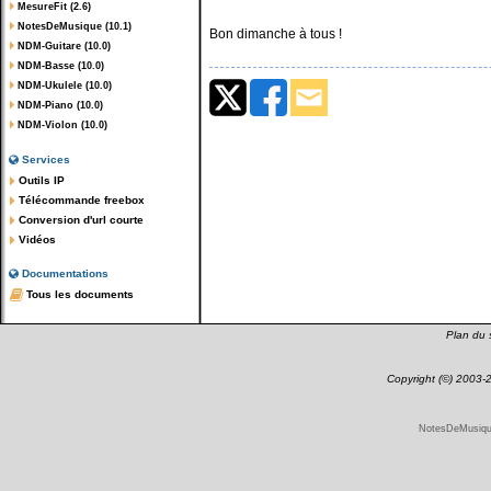
MesureFit (2.6)
NotesDeMusique (10.1)
Bon dimanche à tous !
NDM-Guitare (10.0)
NDM-Basse (10.0)
NDM-Ukulele (10.0)
NDM-Piano (10.0)
NDM-Violon (10.0)
Services
Outils IP
Télécommande freebox
Conversion d'url courte
Vidéos
Documentations
Tous les documents
Plan du s
Copyright (©) 2003
NotesDeMusique