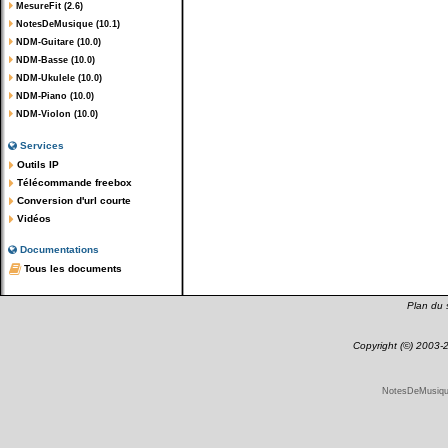
MesureFit (2.6)
NotesDeMusique (10.1)
NDM-Guitare (10.0)
NDM-Basse (10.0)
NDM-Ukulele (10.0)
NDM-Piano (10.0)
NDM-Violon (10.0)
Services
Outils IP
Télécommande freebox
Conversion d'url courte
Vidéos
Documentations
Tous les documents
Plan du s
Copyright (©) 2003
NotesDeMusique