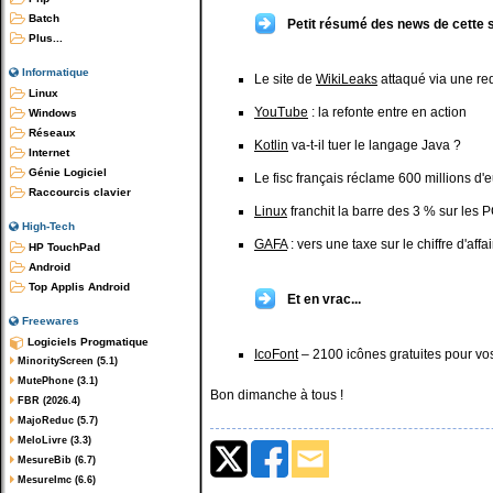
Batch
Petit résumé des news de cette 
Plus...
Informatique
Le site de
WikiLeaks
attaqué via une re
Linux
YouTube
: la refonte entre en action
Windows
Réseaux
Kotlin
va-t-il tuer le langage Java ?
Internet
Génie Logiciel
Le fisc français réclame 600 millions d'
Raccourcis clavier
Linux
franchit la barre des 3 % sur les
High-Tech
GAFA
: vers une taxe sur le chiffre d'aff
HP TouchPad
Android
Top Applis Android
Et en vrac...
Freewares
Logiciels Progmatique
IcoFont
– 2100 icônes gratuites pour vo
MinorityScreen (5.1)
MutePhone (3.1)
Bon dimanche à tous !
FBR (2026.4)
MajoReduc (5.7)
MeloLivre (3.3)
MesureBib (6.7)
MesureImc (6.6)