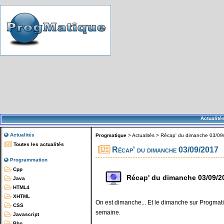
Actualité
Actualités
Progmatique
>
Actualités
>
Récap' du dimanche 03/09
Toutes les actualités
Récap' du dimanche 03/09/2017
Programmation
Cpp
Récap' du dimanche 03/09/2
Java
HTML4
XHTML
On est dimanche... Et le dimanche sur Progmatiq
CSS
semaine.
Javascript
Php