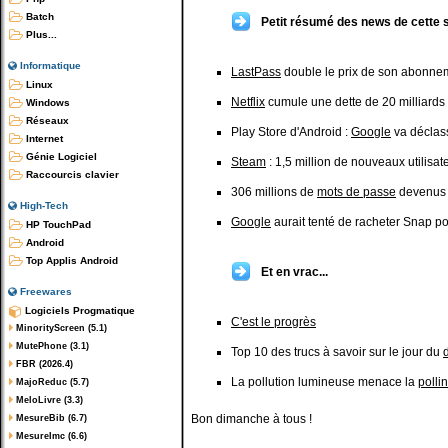
Batch
Petit résumé des news de cette 
Plus...
Informatique
LastPass
double le prix de son abonne
Linux
Netflix
cumule une dette de 20 milliards 
Windows
Réseaux
Play Store d'Android :
Google
va déclass
Internet
Génie Logiciel
Steam
: 1,5 million de nouveaux utilisat
Raccourcis clavier
306 millions de
mots de passe
devenus i
High-Tech
Google
aurait tenté de racheter Snap pou
HP TouchPad
Android
Top Applis Android
Et en vrac...
Freewares
Logiciels Progmatique
C'est le progrès
MinorityScreen (5.1)
MutePhone (3.1)
Top 10 des trucs à savoir sur le jour du
FBR (2026.4)
La pollution lumineuse menace la
polli
MajoReduc (5.7)
MeloLivre (3.3)
Bon dimanche à tous !
MesureBib (6.7)
MesureImc (6.6)