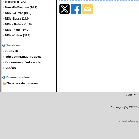
MesureFit (2.6)
NotesDeMusique (10.1)
NDM-Guitare (10.0)
NDM-Basse (10.0)
NDM-Ukulele (10.0)
NDM-Piano (10.0)
NDM-Violon (10.0)
Services
Outils IP
Télécommande freebox
Conversion d'url courte
Vidéos
Documentations
Tous les documents
Plan du s
Copyright (©) 2003
NotesDeMusique