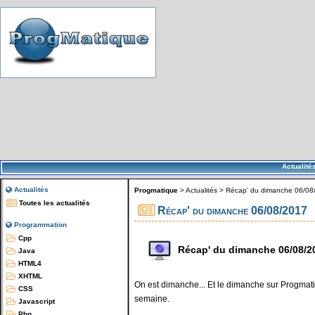
Actualité
Actualités
Progmatique
>
Actualités
>
Récap' du dimanche 06/08
Toutes les actualités
Récap' du dimanche 06/08/2017
Programmation
Cpp
Récap' du dimanche 06/08/2
Java
HTML4
XHTML
On est dimanche... Et le dimanche sur Progmatiq
CSS
semaine.
Javascript
Php