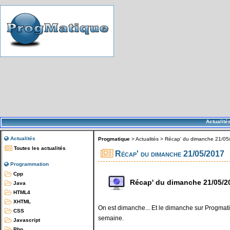
Actualité
Actualités
Progmatique
>
Actualités
>
Récap' du dimanche 21/05
Toutes les actualités
Récap' du dimanche 21/05/2017
Programmation
Cpp
Récap' du dimanche 21/05/2
Java
HTML4
XHTML
On est dimanche... Et le dimanche sur Progmatiq
CSS
semaine.
Javascript
Php