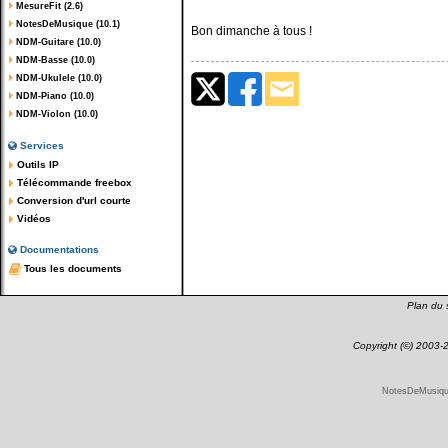
MesureFit (2.6)
NotesDeMusique (10.1)
Bon dimanche à tous !
NDM-Guitare (10.0)
NDM-Basse (10.0)
NDM-Ukulele (10.0)
NDM-Piano (10.0)
NDM-Violon (10.0)
Services
Outils IP
Télécommande freebox
Conversion d'url courte
Vidéos
Documentations
Tous les documents
Plan du s
Copyright (©) 2003
NotesDeMusique