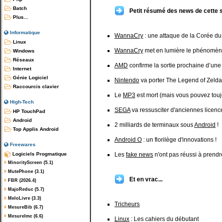
Batch
Petit résumé des news de cette 
Plus...
Informatique
WannaCry
: une attaque de la Corée du
Linux
WannaCry
met en lumière le phénomèn
Windows
Réseaux
AMD
confirme la sortie prochaine d’un
Internet
Génie Logiciel
Nintendo
va porter The Legend of Zelda
Raccourcis clavier
Le
MP3
est mort (mais vous pouvez touj
High-Tech
SEGA
va ressusciter d'anciennes licenc
HP TouchPad
Android
2 milliards de terminaux sous
Android
!
Top Applis Android
Android O
: un florilège d'innovations !
Freewares
Logiciels Progmatique
Les
fake news
n'ont pas réussi à prendre
MinorityScreen (5.1)
MutePhone (3.1)
Et en vrac...
FBR (2026.4)
MajoReduc (5.7)
MeloLivre (3.3)
Tricheurs
MesureBib (6.7)
MesureImc (6.6)
Linux
: Les cahiers du débutant