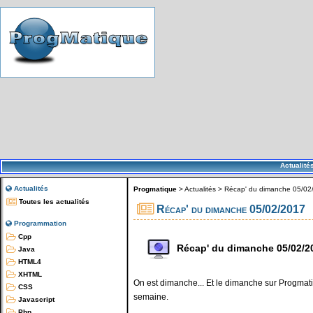
Actualité
Actualités
Progmatique
>
Actualités
>
Récap' du dimanche 05/02
Toutes les actualités
Récap' du dimanche 05/02/2017
Programmation
Cpp
Récap' du dimanche 05/02/2
Java
HTML4
XHTML
On est dimanche... Et le dimanche sur Progmatiq
CSS
semaine.
Javascript
Php