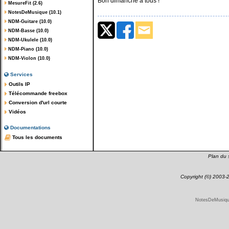
Bon dimanche à tous !
MesureFit (2.6)
NotesDeMusique (10.1)
NDM-Guitare (10.0)
NDM-Basse (10.0)
NDM-Ukulele (10.0)
NDM-Piano (10.0)
NDM-Violon (10.0)
Services
Outils IP
Télécommande freebox
Conversion d'url courte
Vidéos
Documentations
Tous les documents
Plan du s
Copyright (©) 2003
NotesDeMusique