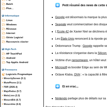
Batch
Petit résumé des news de cette 
Plus...
Informatique
Google
est désormais la marque la plu
Linux
Seagate
veut commercialiser des disque
Windows
Réseaux
L'
Ecole 42
de Xavier Niel se déclinera 
Internet
Génie Logiciel
Les
États-Unis
renoncent à la riposte gr
Raccourcis clavier
Ordonnance Trump :
Google
rappelle s
High-Tech
La résistance s'organise dans la
Silicon
HP TouchPad
Android
Victime d'un
ransomware
, un hôtel veu
Top Applis Android
Microsoft
va booster Edge au sein de W
Freewares
Logiciels Progmatique
Octave Klaba,
OVH
: « la capacité à fil
MinorityScreen (5.1)
MutePhone (3.1)
Et en vrac...
FBR (2026.4)
MajoReduc (5.7)
MeloLivre (3.3)
Nintendo
partage plus de détails sur sa
MesureBib (6.7)
MesureImc (6.6)