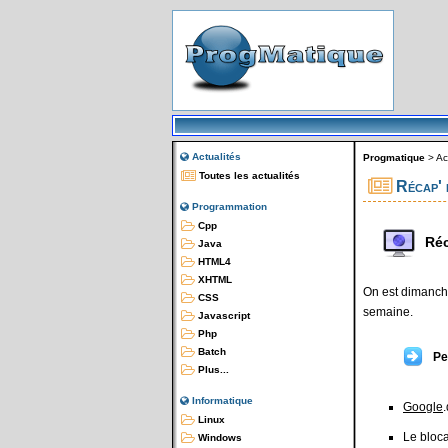
Actualités
Progmatique
>
Ac
Toutes les actualités
Récap' 
Programmation
Cpp
Réc
Java
HTML4
XHTML
On est dimanche
CSS
semaine.
Javascript
Php
Batch
Pe
Plus...
Informatique
Google
Linux
Le bloc
Windows