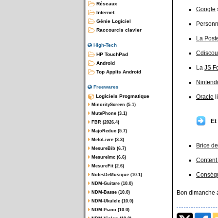
Réseaux
Google
Internet
Génie Logiciel
Personn
Raccourcis clavier
La Post
High-Tech
Cdiscou
HP TouchPad
Android
La
JS F
Top Applis Android
Nintend
Freewares
Logiciels Progmatique
Oracle
l
MinorityScreen (5.1)
MutePhone (3.1)
Et
FBR (2026.4)
MajoReduc (5.7)
MeloLivre (3.3)
Brice de
MesureBib (6.7)
MesureImc (6.6)
Content
MesureFit (2.6)
Conséqu
NotesDeMusique (10.1)
NDM-Guitare (10.0)
Bon dimanche à
NDM-Basse (10.0)
NDM-Ukulele (10.0)
NDM-Piano (10.0)