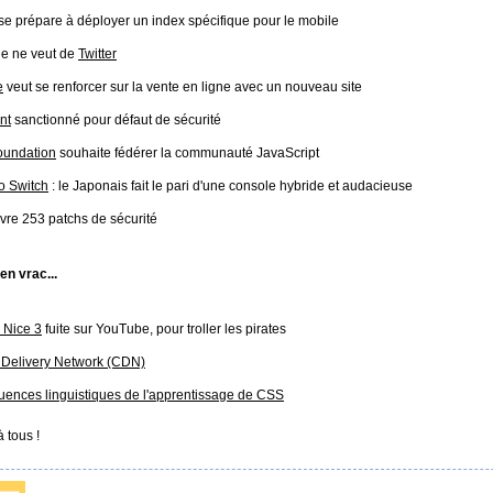
se prépare à déployer un index spécifique pour le mobile
e ne veut de
Twitter
e
veut se renforcer sur la vente en ligne avec un nouveau site
nt
sanctionné pour défaut de sécurité
oundation
souhaite fédérer la communauté JavaScript
o Switch
: le Japonais fait le pari d'une console hybride et audacieuse
ivre 253 patchs de sécurité
 en vrac...
 Nice 3
fuite sur YouTube, pour troller les pirates
 Delivery Network (CDN)
ences linguistiques de l'apprentissage de CSS
 tous !