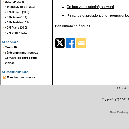
MesureFit (2.6)
Ce bon vieux admin/password
NotesDeMusique (10.1)
NDM-Guitare (10.0)
Primaires et présidentielle
: pourquoi tou
NDM-Basse (10.0)
NDM-Ukulele (10.0)
Bon dimanche à tous !
NDM-Piano (10.0)
NDM-Violon (10.0)
Services
Outils IP
Télécommande freebox
Conversion d'url courte
Vidéos
Documentations
Tous les documents
Plan du s
Copyright (©) 2003
NotesDeMusique