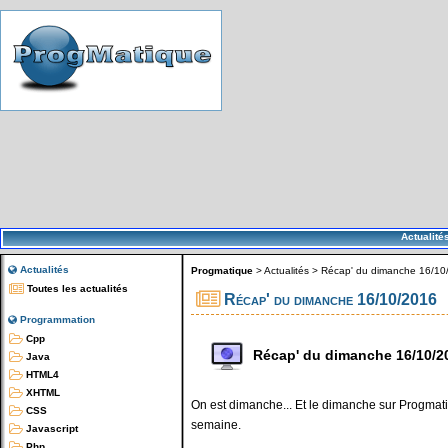
Actualité
Actualités
Progmatique
>
Actualités
>
Récap' du dimanche 16/10
Toutes les actualités
Récap' du dimanche 16/10/2016
Programmation
Cpp
Récap' du dimanche 16/10/2
Java
HTML4
XHTML
On est dimanche... Et le dimanche sur Progmatiq
CSS
semaine.
Javascript
Php