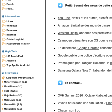
Batch
Petit résumé des news de cette 
Plus...
Informatique
YouTube
, Netflix et les autres, bientôt t
Linux
Amazon
réinitialise des mots de passe
Windows
Réseaux
Western Digital
annonce ses premiers 
Internet
Génie Logiciel
Cyanogen
démantèle son OS pour le v
Raccourcis clavier
En décembre,
Google Chrome
consomm
High-Tech
Google
publie une police d'écriture op
HP TouchPad
Android
Promulguée par François Hollande, la
l
Top Applis Android
Samsung Galaxy Note 7
: l'abandon de 
Freewares
Logiciels Progmatique
MinorityScreen (5.1)
Et en vrac...
MutePhone (3.1)
FBR (2026.4)
OVH Summit 2016 :
Octave Klaba
et Lau
MajoReduc (5.7)
MeloLivre (3.3)
Vivons-nous dans une simulation ?
Elo
MesureBib (6.7)
MesureImc (6.6)
Chacun son truc