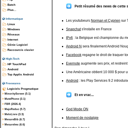
Batch
Petit résumé des news de cette 
Plus...
Informatique
Les youtubeurs
Norman et Cyprien
sur 
Linux
Snapchat
s'installe en France
Windows
Réseaux
IPv6
: la Belgique est championne du 
Internet
Génie Logiciel
Android N
sera finalement Android Nou
Raccourcis clavier
Facebook
regagne le droit de traquer t
High-Tech
Evernote
augmente ses prix, et restrein
HP TouchPad
Android
Une Américaine obtient 10 000 $ pour u
Top Applis Android
Android
: les Play Services 9.2 introdui
Freewares
Logiciels Progmatique
MinorityScreen (5.1)
Et en vrac...
MutePhone (3.1)
FBR (2026.4)
God Mode ON
MajoReduc (5.7)
MeloLivre (3.3)
Moment de nostalgie
MesureBib (6.7)
MesureImc (6.6)