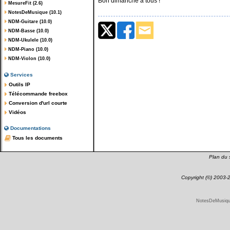
Bon dimanche à tous !
MesureFit (2.6)
NotesDeMusique (10.1)
NDM-Guitare (10.0)
NDM-Basse (10.0)
NDM-Ukulele (10.0)
NDM-Piano (10.0)
NDM-Violon (10.0)
Services
Outils IP
Télécommande freebox
Conversion d'url courte
Vidéos
Documentations
Tous les documents
Plan du s
Copyright (©) 2003
NotesDeMusique