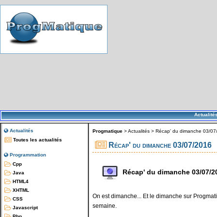
Actualité
Actualités
Progmatique
>
Actualités
>
Récap' du dimanche 03/07
Toutes les actualités
Récap' du dimanche 03/07/2016
Programmation
Cpp
Récap' du dimanche 03/07/2
Java
HTML4
XHTML
On est dimanche... Et le dimanche sur Progmatiq
CSS
semaine.
Javascript
Php