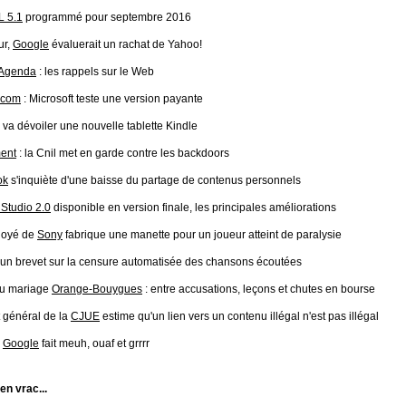
 5.1
programmé pour septembre 2016
ur,
Google
évaluerait un rachat de Yahoo!
 Agenda
: les rappels sur le Web
.com
: Microsoft teste une version payante
va dévoiler une nouvelle tablette Kindle
ment
: la Cnil met en garde contre les backdoors
ok
s'inquiète d'une baisse du partage de contenus personnels
Studio 2.0
disponible en version finale, les principales améliorations
loyé de
Sony
fabrique une manette pour un joueur atteint de paralysie
un brevet sur la censure automatisée des chansons écoutées
u mariage
Orange-Bouygues
: entre accusations, leçons et chutes en bourse
 général de la
CJUE
estime qu'un lien vers un contenu illégal n'est pas illégal
:
Google
fait meuh, ouaf et grrrr
 en vrac...