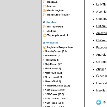
Réseaux
Le
HTML
Internet
Génie Logiciel
A son to
Raccourcis clavier
Google
High-Tech
Outlook
HP TouchPad
Android
Amazon
Top Applis Android
Chiffre
Freewares
Logiciels Progmatique
Facebo
MinorityScreen (5.1)
Android 
MutePhone (3.1)
FBR (2026.4)
Un emp
MajoReduc (5.7)
MeloLivre (3.3)
Apple
a 
MesureBib (6.7)
Échec d
MesureImc (6.6)
MesureFit (2.6)
L'avocat
NotesDeMusique (10.1)
NDM-Guitare (10.0)
Insolite 
NDM-Basse (10.0)
NDM-Ukulele (10.0)
Et
NDM-Piano (10.0)