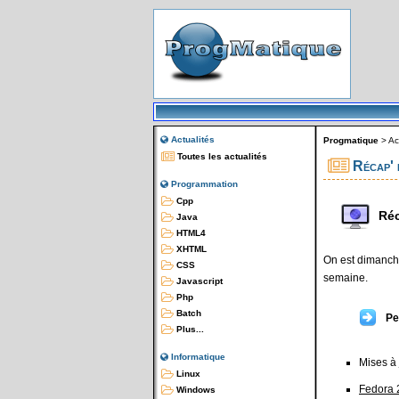
Actualités
Progmatique
>
Ac
Toutes les actualités
Récap' 
Programmation
Cpp
Réc
Java
HTML4
XHTML
On est dimanche
CSS
semaine.
Javascript
Php
Batch
Pe
Plus...
Informatique
Mises à
Linux
Fedora 
Windows