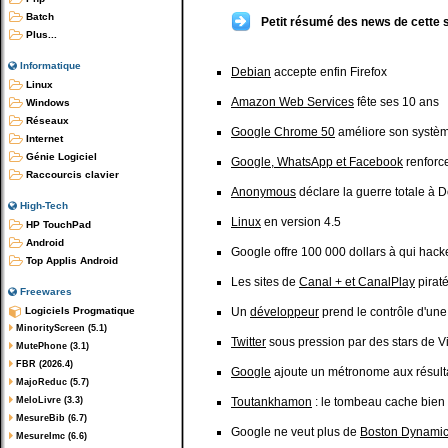
Batch
Petit résumé des news de cette 
Plus...
Informatique
Debian
accepte enfin Firefox
Linux
Amazon Web Services
fête ses 10 ans
Windows
Réseaux
Google Chrome 50
améliore son systè
Internet
Génie Logiciel
Google, WhatsApp et Facebook
renforce
Raccourcis clavier
Anonymous
déclare la guerre totale à D
High-Tech
Linux
en version 4.5
HP TouchPad
Android
Google offre 100 000 dollars à qui hac
Top Applis Android
Les sites de
Canal + et CanalPlay
piraté
Freewares
Logiciels Progmatique
Un
développeur
prend le contrôle d'une
MinorityScreen (5.1)
Twitter
sous pression par des stars de Vi
MutePhone (3.1)
FBR (2026.4)
Google
ajoute un métronome aux résult
MajoReduc (5.7)
MeloLivre (3.3)
Toutankhamon
: le tombeau cache bien
MesureBib (6.7)
Google ne veut plus de
Boston Dynami
MesureImc (6.6)