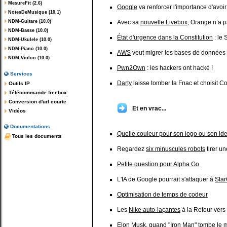
MesureFit (2.6)
Google
va renforcer l'importance d'avoir
NotesDeMusique (10.1)
NDM-Guitare (10.0)
Avec sa
nouvelle Livebox
, Orange n’a 
NDM-Basse (10.0)
État d'urgence dans la Constitution
: le 
NDM-Ukulele (10.0)
NDM-Piano (10.0)
AWS
veut migrer les bases de données 
NDM-Violon (10.0)
Pwn2Own
: les hackers ont hacké !
Services
Darty
laisse tomber la Fnac et choisit 
Outils IP
Télécommande freebox
Conversion d'url courte
Et en vrac...
Vidéos
Documentations
Quelle couleur pour son logo ou son id
Tous les documents
Regardez
six minuscules robots
tirer u
Petite question pour Alpha Go
L'IA de Google pourrait s'attaquer à
Star
Optimisation de temps de codeur
Les
Nike auto-laçantes
à la Retour vers
Elon Musk
, quand "Iron Man" tombe le