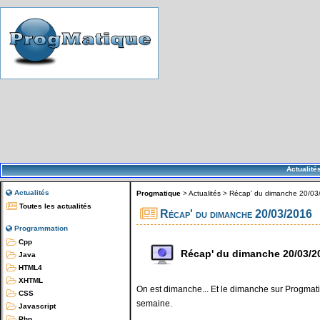
Actualité
Actualités
Progmatique
>
Actualités
>
Récap' du dimanche 20/03
Toutes les actualités
Récap' du dimanche 20/03/2016
Programmation
Cpp
Récap' du dimanche 20/03/2
Java
HTML4
XHTML
On est dimanche... Et le dimanche sur Progmatiq
CSS
semaine.
Javascript
Php