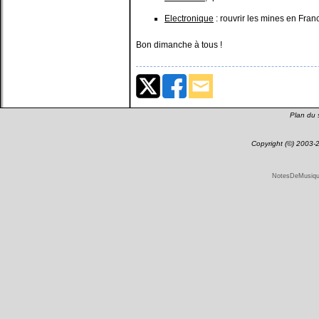
Electronique
: rouvrir les mines en Fran
Bon dimanche à tous !
Plan du s
Copyright (©) 2003
NotesDeMusique