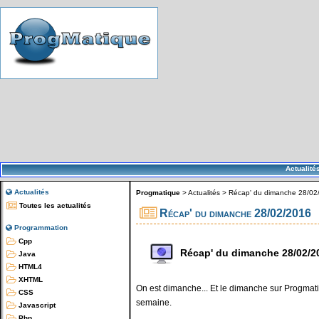
Actualité
Actualités
Progmatique
>
Actualités
>
Récap' du dimanche 28/02
Toutes les actualités
Récap' du dimanche 28/02/2016
Programmation
Cpp
Récap' du dimanche 28/02/2
Java
HTML4
XHTML
On est dimanche... Et le dimanche sur Progmatiq
CSS
semaine.
Javascript
Php