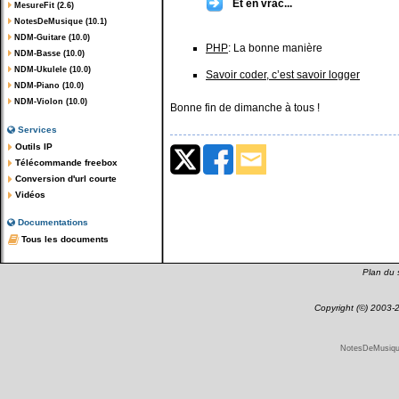
Et en vrac...
MesureFit (2.6)
NotesDeMusique (10.1)
NDM-Guitare (10.0)
PHP
: La bonne manière
NDM-Basse (10.0)
NDM-Ukulele (10.0)
Savoir coder, c’est savoir logger
NDM-Piano (10.0)
NDM-Violon (10.0)
Bonne fin de dimanche à tous !
Services
Outils IP
Télécommande freebox
Conversion d'url courte
Vidéos
Documentations
Tous les documents
Plan du s
Copyright (©) 2003
NotesDeMusique