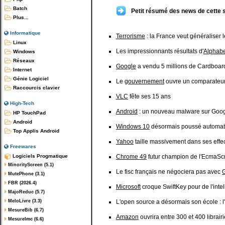
Batch
Petit résumé des news de cette 
Plus...
Informatique
Terrorisme
: la France veut généraliser 
Linux
Les impressionnants résultats d'
Alphabe
Windows
Réseaux
Google
a vendu 5 millions de Cardboar
Internet
Génie Logiciel
Le
gouvernement
ouvre un comparateur 
Raccourcis clavier
VLC
fête ses 15 ans
High-Tech
Android
: un nouveau malware sur Googl
HP TouchPad
Android
Windows 10
désormais poussé automati
Top Applis Android
Yahoo
taille massivement dans ses effec
Freewares
Logiciels Progmatique
Chrome 49
futur champion de l'EcmaScr
MinorityScreen (5.1)
Le fisc français ne négociera pas avec
MutePhone (3.1)
FBR (2026.4)
Microsoft
croque SwiftKey pour de l'intell
MajoReduc (5.7)
MeloLivre (3.3)
L'open source a désormais son école : l'
MesureBib (6.7)
Amazon
ouvrira entre 300 et 400 librair
MesureImc (6.6)