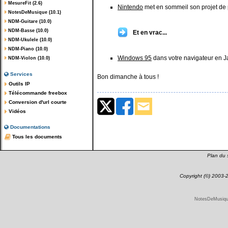
MesureFit (2.6)
Nintendo
met en sommeil son projet de 
NotesDeMusique (10.1)
NDM-Guitare (10.0)
NDM-Basse (10.0)
Et en vrac...
NDM-Ukulele (10.0)
NDM-Piano (10.0)
Windows 95
dans votre navigateur en J
NDM-Violon (10.0)
Services
Bon dimanche à tous !
Outils IP
Télécommande freebox
Conversion d'url courte
Vidéos
Documentations
Tous les documents
Plan du s
Copyright (©) 2003
NotesDeMusique