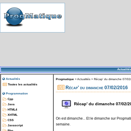
Actualité
Actualités
Progmatique
>
Actualités
>
Récap' du dimanche 07/02
Toutes les actualités
Récap' du dimanche 07/02/2016
Programmation
Cpp
Récap' du dimanche 07/02/2
Java
HTML4
XHTML
On est dimanche... Et le dimanche sur Progmatiq
CSS
semaine.
Javascript
Php