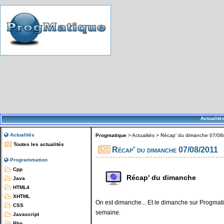
Actualité
Actualités
Progmatique
>
Actualités
>
Récap' du dimanche 07/08
Toutes les actualités
Récap' du dimanche 07/08/2011
Programmation
Cpp
Récap' du dimanche
Java
HTML4
XHTML
On est dimanche... Et le dimanche sur Progmatiq
CSS
semaine.
Javascript
Php