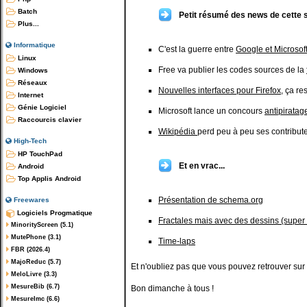
Batch
Petit résumé des news de cette 
Plus...
Informatique
C'est la guerre entre
Google et Microsoft
Linux
Free va publier les codes sources de la
Windows
Réseaux
Nouvelles interfaces pour Firefox
, ça r
Internet
Génie Logiciel
Microsoft lance un concours
antipiratag
Raccourcis clavier
Wikipédia
perd peu à peu ses contribut
High-Tech
HP TouchPad
Et en vrac...
Android
Top Applis Android
Présentation de schema.org
Freewares
Logiciels Progmatique
Fractales mais avec des dessins (super
MinorityScreen (5.1)
MutePhone (3.1)
Time-laps
FBR (2026.4)
MajoReduc (5.7)
Et n'oubliez pas que vous pouvez retrouver su
MeloLivre (3.3)
MesureBib (6.7)
Bon dimanche à tous !
MesureImc (6.6)