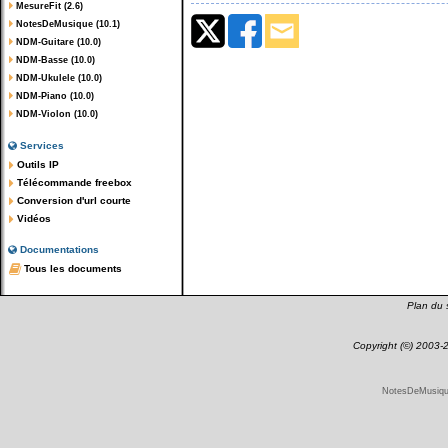
MesureFit (2.6)
NotesDeMusique (10.1)
NDM-Guitare (10.0)
NDM-Basse (10.0)
NDM-Ukulele (10.0)
NDM-Piano (10.0)
NDM-Violon (10.0)
Services
Outils IP
Télécommande freebox
Conversion d'url courte
Vidéos
Documentations
Tous les documents
Plan du s
Copyright (©) 2003
NotesDeMusique