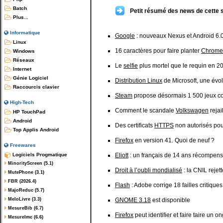
Batch
Petit résumé des news de cette 
Plus...
Informatique
Google
: nouveaux Nexus et Android 6.
Linux
16 caractères pour faire planter
Chrome
Windows
Réseaux
Le
selfie
plus mortel que le requin en 2
Internet
Génie Logiciel
Distribution Linux
de Microsoft, une évol
Raccourcis clavier
Steam
propose désormais 1 500 jeux co
High-Tech
Comment le scandale
Volkswagen
rejail
HP TouchPad
Android
Des certificats
HTTPS
non autorisés po
Top Applis Android
Firefox
en version 41. Quoi de neuf ?
Freewares
Logiciels Progmatique
Eliott
: un français de 14 ans récompens
MinorityScreen (5.1)
Droit à l’oubli mondialisé
: la CNIL rejet
MutePhone (3.1)
FBR (2026.4)
Flash
: Adobe corrige 18 failles critiques
MajoReduc (5.7)
MeloLivre (3.3)
GNOME 3.18
est disponible
MesureBib (6.7)
Firefox
peut identifier et faire taire un o
MesureImc (6.6)