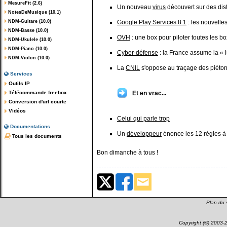
MesureFit (2.6)
Un nouveau
virus
découvert sur des dist
NotesDeMusique (10.1)
NDM-Guitare (10.0)
Google Play Services 8.1
: les nouvelle
NDM-Basse (10.0)
OVH
: une box pour piloter toutes les bo
NDM-Ukulele (10.0)
NDM-Piano (10.0)
Cyber-défense
: la France assume la « l
NDM-Violon (10.0)
La
CNIL
s'oppose au traçage des piéton
Services
Outils IP
Télécommande freebox
Et en vrac...
Conversion d'url courte
Vidéos
Celui qui parle trop
Documentations
Un
développeur
énonce les 12 règles à 
Tous les documents
Bon dimanche à tous !
Plan du s
Copyright (©) 2003