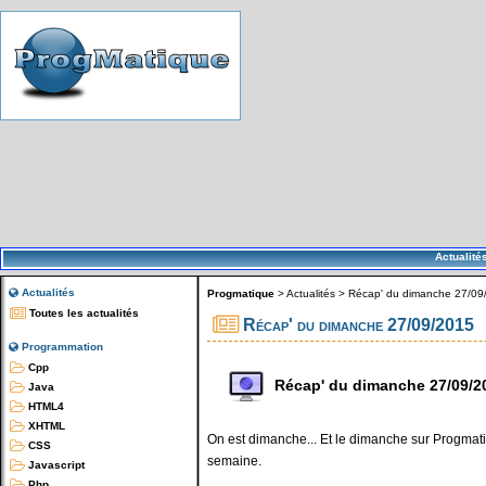
Actualité
Actualités
Progmatique
>
Actualités
>
Récap' du dimanche 27/09
Toutes les actualités
Récap' du dimanche 27/09/2015
Programmation
Cpp
Récap' du dimanche 27/09/2
Java
HTML4
XHTML
On est dimanche... Et le dimanche sur Progmatiq
CSS
semaine.
Javascript
Php