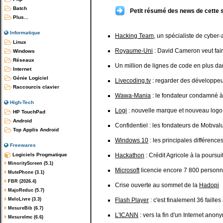
Batch
Petit résumé des news de cette 
Plus...
Informatique
Hacking Team
, un spécialiste de cyber
Linux
Royaume-Uni
: David Cameron veut faire
Windows
Réseaux
Un million de lignes de code en plus d
Internet
Génie Logiciel
Livecoding.tv
: regarder des développeu
Raccourcis clavier
Wawa-Mania
: le fondateur condamné à 
High-Tech
Logi
: nouvelle marque et nouveau logo
HP TouchPad
Android
Confidentiel : les fondateurs de Mobval
Top Applis Android
Windows 10
: les principales différence
Freewares
Logiciels Progmatique
Hackathon
: Crédit Agricole à la poursu
MinorityScreen (5.1)
Microsoft
licencie encore 7 800 person
MutePhone (3.1)
FBR (2026.4)
Crise ouverte au sommet de la
Hadopi
MajoReduc (5.7)
MeloLivre (3.3)
Flash Player
: c'est finalement 36 faille
MesureBib (6.7)
L'ICANN
: vers la fin d'un Internet anon
MesureImc (6.6)