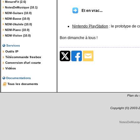
MesureFit (2.6)
NotesDeMusique (10.1)
Et en vrac...
NDM-Guitare (10.0)
NDM-Basse (10.0)
NDM-Ukulele (10.0)
Nintendo PlayStation
: le prototype de 
NDM-Piano (10.0)
NDM-Violon (10.0)
Bon dimanche à tous !
Services
Outils IP
Télécommande freebox
Conversion d'url courte
Vidéos
Documentations
Tous les documents
Plan du s
Copyright (©) 2003
NotesDeMusique