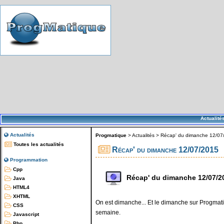
Actualité
Actualités
Progmatique
>
Actualités
>
Récap' du dimanche 12/07
Toutes les actualités
Récap' du dimanche 12/07/2015
Programmation
Cpp
Récap' du dimanche 12/07/2
Java
HTML4
XHTML
On est dimanche... Et le dimanche sur Progmatiq
CSS
semaine.
Javascript
Php