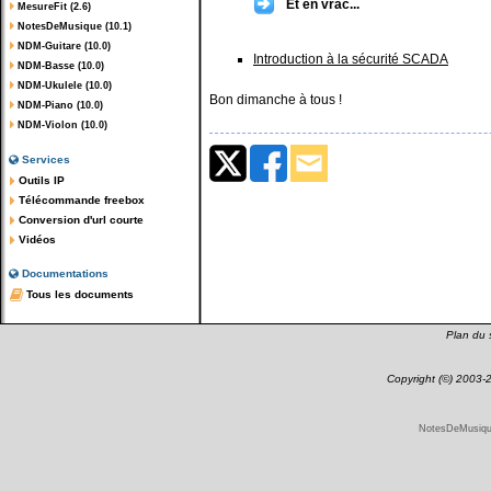
Et en vrac...
MesureFit (2.6)
NotesDeMusique (10.1)
NDM-Guitare (10.0)
Introduction à la sécurité SCADA
NDM-Basse (10.0)
NDM-Ukulele (10.0)
Bon dimanche à tous !
NDM-Piano (10.0)
NDM-Violon (10.0)
Services
Outils IP
Télécommande freebox
Conversion d'url courte
Vidéos
Documentations
Tous les documents
Plan du s
Copyright (©) 2003
NotesDeMusique