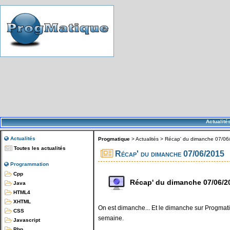
Actualité
Actualités
Progmatique
>
Actualités
>
Récap' du dimanche 07/06
Toutes les actualités
Récap' du dimanche 07/06/2015
Programmation
Cpp
Récap' du dimanche 07/06/2
Java
HTML4
XHTML
On est dimanche... Et le dimanche sur Progmatiq
CSS
semaine.
Javascript
Php