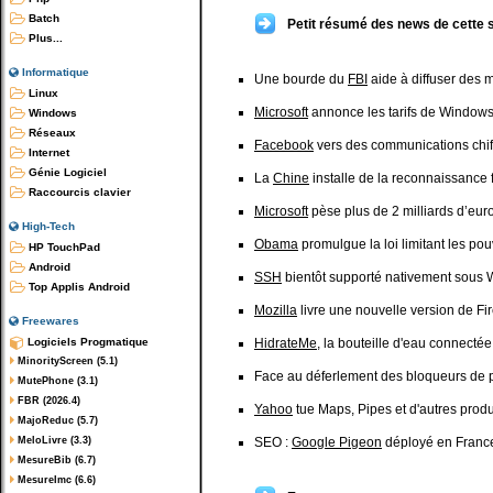
Batch
Petit résumé des news de cette 
Plus...
Informatique
Une bourde du
FBI
aide à diffuser des 
Linux
Microsoft
annonce les tarifs de Window
Windows
Réseaux
Facebook
vers des communications chi
Internet
Génie Logiciel
La
Chine
installe de la reconnaissance f
Raccourcis clavier
Microsoft
pèse plus de 2 milliards d’eur
High-Tech
Obama
promulgue la loi limitant les po
HP TouchPad
Android
SSH
bientôt supporté nativement sous
Top Applis Android
Mozilla
livre une nouvelle version de Fi
Freewares
Logiciels Progmatique
HidrateMe
, la bouteille d'eau connectée 
MinorityScreen (5.1)
Face au déferlement des bloqueurs de 
MutePhone (3.1)
FBR (2026.4)
Yahoo
tue Maps, Pipes et d'autres produ
MajoReduc (5.7)
MeloLivre (3.3)
SEO :
Google Pigeon
déployé en Franc
MesureBib (6.7)
MesureImc (6.6)