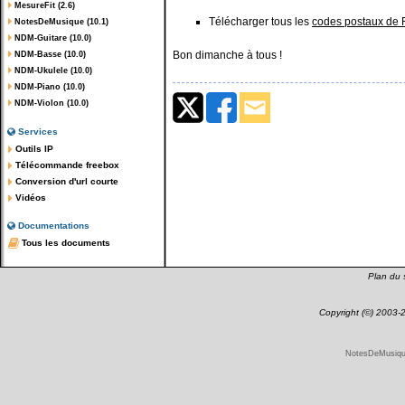
MesureFit (2.6)
Télécharger tous les
codes postaux de 
NotesDeMusique (10.1)
NDM-Guitare (10.0)
Bon dimanche à tous !
NDM-Basse (10.0)
NDM-Ukulele (10.0)
NDM-Piano (10.0)
NDM-Violon (10.0)
Services
Outils IP
Télécommande freebox
Conversion d'url courte
Vidéos
Documentations
Tous les documents
Plan du s
Copyright (©) 2003
NotesDeMusique