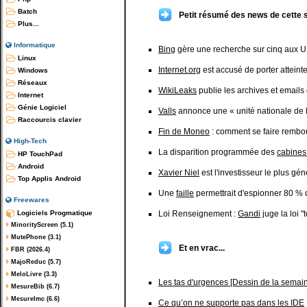
Batch
Petit résumé des news de cette 
Plus...
Informatique
Bing
gère une recherche sur cinq aux 
Linux
Internet.org
est accusé de porter atteinte
Windows
Réseaux
WikiLeaks
publie les archives et emails
Internet
Génie Logiciel
Valls
annonce une « unité nationale de lu
Raccourcis clavier
Fin de Moneo
: comment se faire rembo
High-Tech
La disparition programmée des
cabines
HP TouchPad
Android
Xavier Niel
est l'investisseur le plus gé
Top Applis Android
Une
faille
permettrait d'espionner 80 %
Freewares
Logiciels Progmatique
Loi Renseignement :
Gandi
juge la loi "
MinorityScreen (5.1)
MutePhone (3.1)
Et en vrac...
FBR (2026.4)
MajoReduc (5.7)
MeloLivre (3.3)
Les tas d'urgences [Dessin de la semai
MesureBib (6.7)
MesureImc (6.6)
Ce qu’on ne supporte pas dans les IDE