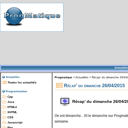
Actualité
Actualités
Progmatique
>
Actualités
>
Récap' du dimanche 26/04
Toutes les actualités
Récap' du dimanche 26/04/2015
Programmation
Cpp
Récap' du dimanche 26/04/2
Java
HTML4
XHTML
On est dimanche... Et le dimanche sur Progmatiq
CSS
semaine.
Javascript
Php